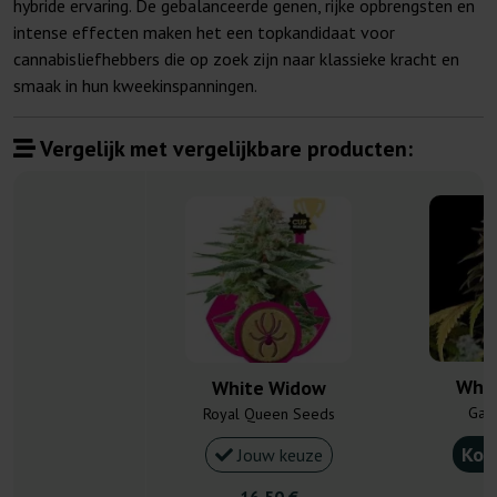
hybride ervaring. De gebalanceerde genen, rijke opbrengsten en
intense effecten maken het een topkandidaat voor
cannabisliefhebbers die op zoek zijn naar klassieke kracht en
smaak in hun kweekinspanningen.
Vergelijk met vergelijkbare producten:
Whit
White Widow
Gan
Royal Queen Seeds
Kou
Jouw keuze
16,50 €