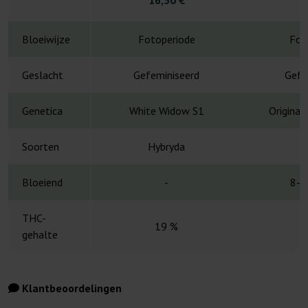
4
Bloeiwijze
Fotoperiode
Fot
Geslacht
Gefeminiseerd
Gefe
Genetica
White Widow S1
Original
Soorten
Hybryda
H
Bloeiend
-
8-1
THC-
19 %
gehalte
Klantbeoordelingen