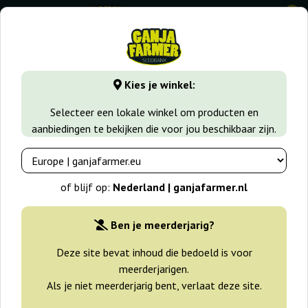
0
GanjaFarmer.nl
Wiet soorten
White Widow
White Wid
Kies je winkel:
White Widow Royal Queen Seeds
Selecteer een lokale winkel om producten en
aanbiedingen te bekijken die voor jou beschikbaar zijn.
-25%
+gratisie
of blijf op:
Nederland | ganjafarmer.nl
Ben je meerderjarig?
Deze site bevat inhoud die bedoeld is voor
meerderjarigen.
Als je niet meerderjarig bent, verlaat deze site.