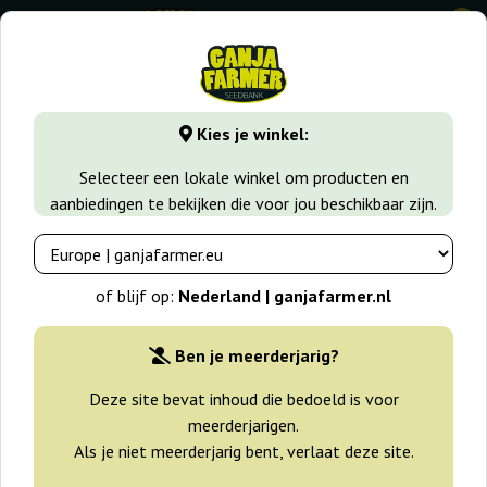
0
GanjaFarmer.nl
Zaadsoorten
Indica zaden
Green Love 
Kies je winkel:
Green Love Potion Samsara
Selecteer een lokale winkel om producten en
aanbiedingen te bekijken die voor jou beschikbaar zijn.
of blijf op:
Nederland | ganjafarmer.nl
Ben je meerderjarig?
Deze site bevat inhoud die bedoeld is voor
meerderjarigen.
Als je niet meerderjarig bent, verlaat deze site.