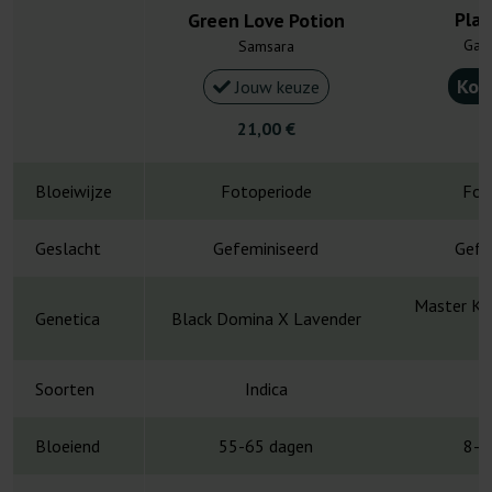
Pla
Green Love Potion
Gan
Samsara
Kou
Jouw keuze
21,00 €
4
Bloeiwijze
Fotoperiode
Fot
Geslacht
Gefeminiseerd
Gefe
Master Ku
Genetica
Black Domina X Lavender
Soorten
Indica
Bloeiend
55-65 dagen
8-1