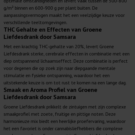
optimale omstandigheden en levert vaak tussen de 500-800
g/m² binnen en 600-900 g per plant buiten. De
aanpassingsvermogen maakt het een veelzijdige keuze voor
verschillende teeltomgevingen.
THC Gehalte en Effecten van Groene
Liefdesdrank door Samsara
Met een krachtig THC-gehalte van 20%, levert Groene
Liefdesdrank sterke, cerebrale effecten in combinatie met een
diep ontspannend lichaamseffect. Deze combinatie is perfect
voor degenen die op zoek zijn naar diepgaande mentale
stimulatie en fysieke ontspanning, waardoor het een
uitstekende keuze is om tot rust te komen na een lange dag.
Smaak en Aroma Profiel van Groene
Liefdesdrank door Samsara
Groene Liefdesdrank prikkelt de zintuigen met zijn complexe
smaakprofiel met zoete, fruitige en pittige noten. Deze
harmonieuze mix biedt een heerlijke proefervaring, waardoor
het een favoriet is onder cannabisliefhebbers die complexe