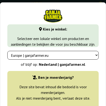
0
GanjaFarmer.nl
Wiet soorten
Skunk
Skunk 1 Auto
Kies je winkel:
Skunk 1 Auto Sensi Seeds
Selecteer een lokale winkel om producten en
aanbiedingen te bekijken die voor jou beschikbaar zijn.
-25%
+gratisie
of blijf op:
Nederland | ganjafarmer.nl
Ben je meerderjarig?
Deze site bevat inhoud die bedoeld is voor
meerderjarigen.
Als je niet meerderjarig bent, verlaat deze site.