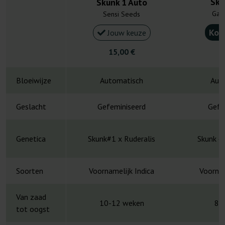
Sku
Skunk 1 Auto
Gan
Sensi Seeds
Kou
Jouw keuze
15,00 €
4
Bloeiwijze
Automatisch
Aut
Geslacht
Gefeminiseerd
Gefe
Genetica
Skunk#1 x Ruderalis
Skunk #
Soorten
Voornamelijk Indica
Voornam
Van zaad
10-12 weken
8-
tot oogst