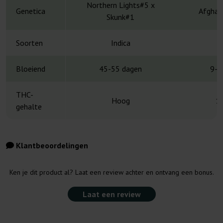
Northern Lights#5 x
Genetica
Afghani
Skunk#1
Soorten
Indica
Bloeiend
45-55 dagen
9-1
THC-
Hoog
1
gehalte
Klantbeoordelingen
Ken je dit product al? Laat een review achter en ontvang een bonus.
Laat een review