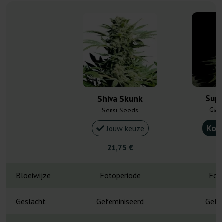
Sup
Shiva Skunk
Gan
Sensi Seeds
Kou
Jouw keuze
21,75 €
4
Bloeiwijze
Fotoperiode
Fot
Geslacht
Gefeminiseerd
Gefe