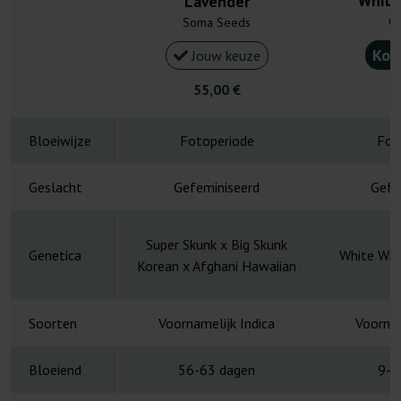
White
Lavender
G1
Soma Seeds
Kou
Jouw keuze
55,00 €
4
Bloeiwijze
Fotoperiode
Fot
Geslacht
Gefeminiseerd
Gefe
Super Skunk x Big Skunk
Genetica
White Wid
Korean x Afghani Hawaiian
Soorten
Voornamelijk Indica
Voornam
Bloeiend
56-63 dagen
9-1