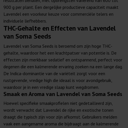
resultaten behalen, met opbrengsten variërend van 600 tot
900 g per plant. Een dergelijke productieve capaciteit maakt
Lavendel een voorkeur keuze voor commerciële telers en
individuele liefhebbers.
THC-Gehalte en Effecten van Lavendel
van Soma Seeds
Lavendel van Soma Seeds is beroemd om zijn hoge THC-
gehalte, waardoor het een krachtpatser van potentie is. De
effecten zijn merkbaar sedatief en ontspannend, perfect voor
degenen die een kalmerende ervaring zoeken na een lange dag.
De Indica-dominantie van de variëteit zorgt voor een
rustgevende, vredige high die ideaal is voor avondgebruik,
waardoor je in een vredige slaap kunt wegdromen.
Smaak en Aroma van Lavendel van Soma Seeds
Hoewel specifieke smaakprofielen niet gedetailleerd zijn,
wordt verwacht dat Lavendel de rijke en exotische tonen
draagt die typisch zijn voor zijn afkomst. Gebruikers melden
vaak een aangename aroma die bijdraagt aan de kalmerende