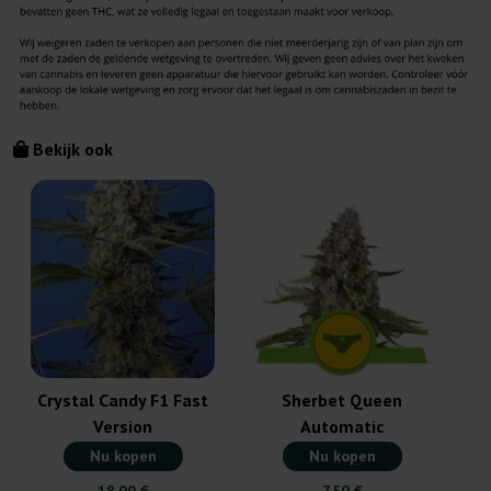
Bekijk ook
W
Crystal Candy F1 Fast
Sherbet Queen
Version
Automatic
Nu kopen
Nu kopen