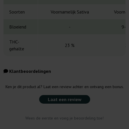
Soorten
Voornamelijk Sativa
Voornam
Bloeiend
-
9-1
THC-
23 %
2
gehalte
Klantbeoordelingen
Ken je dit product al? Laat een review achter en ontvang een bonus.
Laat een review
Wees de eerste en voeg je beoordeling toe!