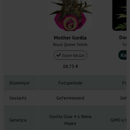
Donn
Mother Gorilla
Gan
Royal Queen Seeds
Kou
Jouw keuze
18,75 €
4
Bloeiwijze
Fotoperiode
Fot
Geslacht
Gefeminiseerd
Gefe
Gorilla Glue 4 x Reina
Genetica
GMO x Ha
Madre