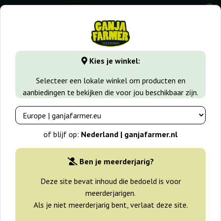
0
GanjaFarmer.nl
Wiet soorten
Gorilla Glue
Mother Goril
Kies je winkel:
Mother Gorilla Royal Queen Seeds
Selecteer een lokale winkel om producten en
aanbiedingen te bekijken die voor jou beschikbaar zijn.
-25%
+gratisie
of blijf op:
Nederland | ganjafarmer.nl
Ben je meerderjarig?
Deze site bevat inhoud die bedoeld is voor
meerderjarigen.
Als je niet meerderjarig bent, verlaat deze site.