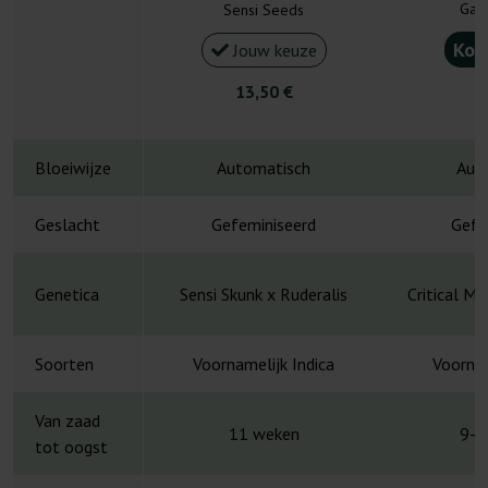
Gan
Sensi Seeds
Kou
Jouw keuze
13,50 €
4
Bloeiwijze
Automatisch
Aut
Geslacht
Gefeminiseerd
Gefe
Genetica
Sensi Skunk x Ruderalis
Critical M
Soorten
Voornamelijk Indica
Voornam
Van zaad
11 weken
9-1
tot oogst