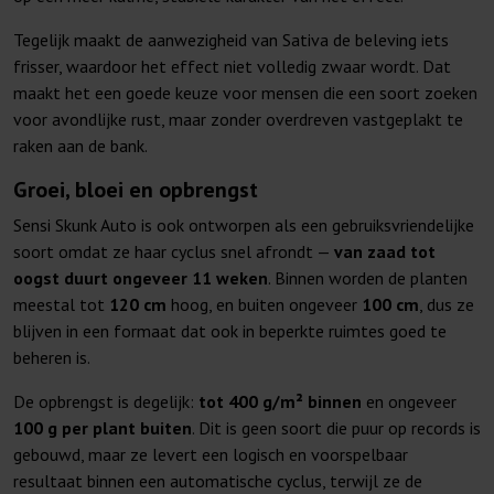
Tegelijk maakt de aanwezigheid van Sativa de beleving iets
frisser, waardoor het effect niet volledig zwaar wordt. Dat
maakt het een goede keuze voor mensen die een soort zoeken
voor avondlijke rust, maar zonder overdreven vastgeplakt te
raken aan de bank.
Groei, bloei en opbrengst
Sensi Skunk Auto is ook ontworpen als een gebruiksvriendelijke
soort omdat ze haar cyclus snel afrondt —
van zaad tot
oogst duurt ongeveer 11 weken
. Binnen worden de planten
meestal tot
120 cm
hoog, en buiten ongeveer
100 cm
, dus ze
blijven in een formaat dat ook in beperkte ruimtes goed te
beheren is.
De opbrengst is degelijk:
tot 400 g/m² binnen
en ongeveer
100 g per plant buiten
. Dit is geen soort die puur op records is
gebouwd, maar ze levert een logisch en voorspelbaar
resultaat binnen een automatische cyclus, terwijl ze de