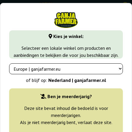
0
⭐ -40% Snelgroeiende soorten ⭐
⏰ 2 dagen 04:34:55
Kies je winkel:
GanjaFarmer.nl
Wiet soorten
Skunk
Sensi Skunk Auto
Selecteer een lokale winkel om producten en
aanbiedingen te bekijken die voor jou beschikbaar zijn.
Sensi Skunk Auto Sensi Seeds
-25%
of blijf op:
Nederland | ganjafarmer.nl
+gratisie
Ben je meerderjarig?
Deze site bevat inhoud die bedoeld is voor
meerderjarigen.
Als je niet meerderjarig bent, verlaat deze site.