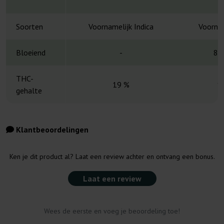
Soorten
Voornamelijk Indica
Voornam
Bloeiend
-
8-
THC-
19 %
1
gehalte
Klantbeoordelingen
Ken je dit product al? Laat een review achter en ontvang een bonus.
Laat een review
Wees de eerste en voeg je beoordeling toe!