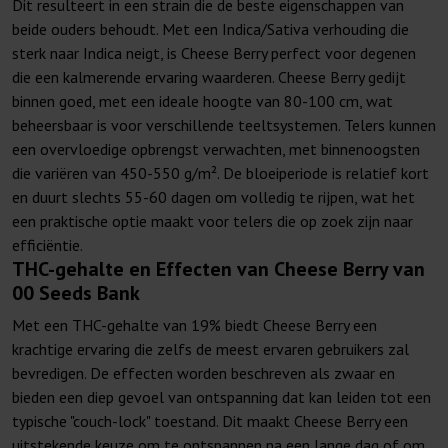
Dit resulteert in een strain die de beste eigenschappen van
beide ouders behoudt. Met een Indica/Sativa verhouding die
sterk naar Indica neigt, is Cheese Berry perfect voor degenen
die een kalmerende ervaring waarderen. Cheese Berry gedijt
binnen goed, met een ideale hoogte van 80-100 cm, wat
beheersbaar is voor verschillende teeltsystemen. Telers kunnen
een overvloedige opbrengst verwachten, met binnenoogsten
die variëren van 450-550 g/m². De bloeiperiode is relatief kort
en duurt slechts 55-60 dagen om volledig te rijpen, wat het
een praktische optie maakt voor telers die op zoek zijn naar
efficiëntie.
THC-gehalte en Effecten van Cheese Berry van
00 Seeds Bank
Met een THC-gehalte van 19% biedt Cheese Berry een
krachtige ervaring die zelfs de meest ervaren gebruikers zal
bevredigen. De effecten worden beschreven als zwaar en
bieden een diep gevoel van ontspanning dat kan leiden tot een
typische "couch-lock" toestand. Dit maakt Cheese Berry een
uitstekende keuze om te ontspannen na een lange dag of om