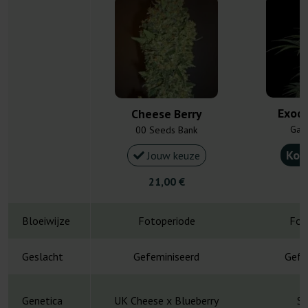
Exod
Cheese Berry
Gan
00 Seeds Bank
Kou
Jouw keuze
21,00 €
4
Bloeiwijze
Fotoperiode
Fot
Geslacht
Gefeminiseerd
Gefe
Genetica
UK Cheese x Blueberry
Sk