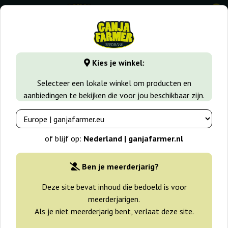
0
GanjaFarmer.nl
Wiet soorten
Gorilla Glue
Gorilla Dayw
Kies je winkel:
Gorilla Daywrecker Dr
Selecteer een lokale winkel om producten en
Underground
aanbiedingen te bekijken die voor jou beschikbaar zijn.
of blijf op:
Nederland | ganjafarmer.nl
Ben je meerderjarig?
Deze site bevat inhoud die bedoeld is voor
meerderjarigen.
Als je niet meerderjarig bent, verlaat deze site.