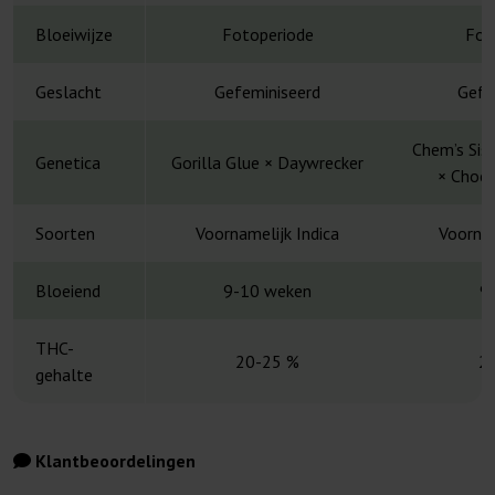
Bloeiwijze
Fotoperiode
Fot
Geslacht
Gefeminiseerd
Gefe
Chem’s Sis
Genetica
Gorilla Glue × Daywrecker
× Choco
Soorten
Voornamelijk Indica
Voornam
Bloeiend
9-10 weken
9
THC-
20-25 %
2
gehalte
Klantbeoordelingen