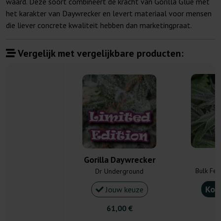
waard. Deze soort combineert de kracht van Gorilla Glue met
het karakter van Daywrecker en levert materiaal voor mensen
die liever concrete kwaliteit hebben dan marketingpraat.
Vergelijk met vergelijkbare producten:
G
Gorilla Daywrecker
Bulk Fe
Dr Underground
Kou
Jouw keuze
61,00 €
9