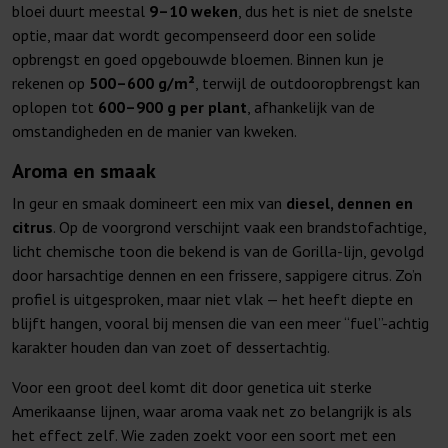
bloei duurt meestal
9–10 weken
, dus het is niet de snelste
optie, maar dat wordt gecompenseerd door een solide
opbrengst en goed opgebouwde bloemen. Binnen kun je
rekenen op
500–600 g/m²
, terwijl de outdooropbrengst kan
oplopen tot
600–900 g per plant
, afhankelijk van de
omstandigheden en de manier van kweken.
Aroma en smaak
In geur en smaak domineert een mix van
diesel, dennen en
citrus
. Op de voorgrond verschijnt vaak een brandstofachtige,
licht chemische toon die bekend is van de Gorilla-lijn, gevolgd
door harsachtige dennen en een frissere, sappigere citrus. Zo’n
profiel is uitgesproken, maar niet vlak — het heeft diepte en
blijft hangen, vooral bij mensen die van een meer “fuel”-achtig
karakter houden dan van zoet of dessertachtig.
Voor een groot deel komt dit door genetica uit sterke
Amerikaanse lijnen, waar aroma vaak net zo belangrijk is als
het effect zelf. Wie zaden zoekt voor een soort met een