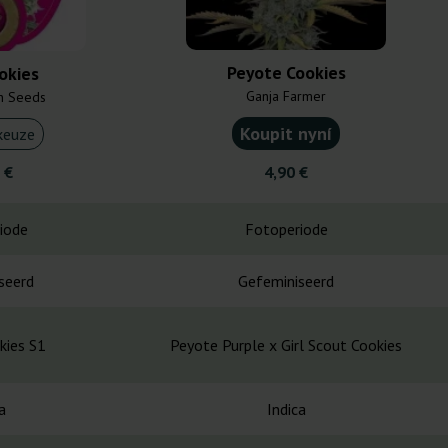
Peyote Cookies
okies
Ganja Farmer
n Seeds
Koupit nyní
keuze
 €
4,90 €
iode
Fotoperiode
seerd
Gefeminiseerd
kies S1
Peyote Purple x Girl Scout Cookies
a
Indica