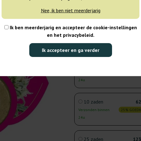
3-7 dagen
Nee, ik ben niet meerderjarig
3 zaden
22
Ik ben meerderjarig en accepteer de cookie-instellingen
en het privacybeleid.
Verzonden binnen
25% GOED
24u
Ik accepteer en ga verder
5 zaden
33
Verzonden binnen
25% GOED
24u
10 zaden
62
Verzonden binnen
25% GOED
24u
25 zaden
123