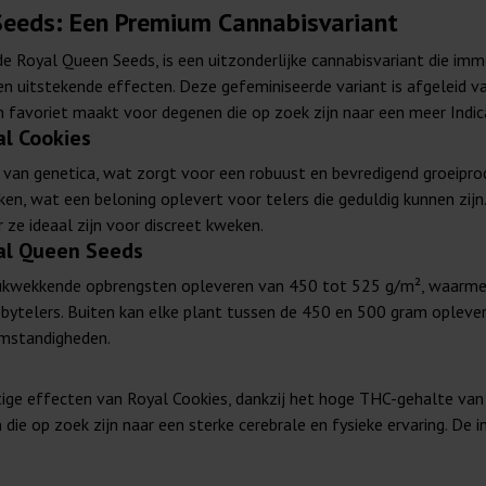
Seeds: Een Premium Cannabisvariant
 Royal Queen Seeds, is een uitzonderlijke cannabisvariant die im
en uitstekende effecten. Deze gefeminiseerde variant is afgeleid
n favoriet maakt voor degenen die op zoek zijn naar een meer Indic
l Cookies
van genetica, wat zorgt voor een robuust en bevredigend groeipro
en, wat een beloning oplevert voor telers die geduldig kunnen zijn.
e ideaal zijn voor discreet kweken.
al Queen Seeds
ukwekkende opbrengsten opleveren van 450 tot 525 g/m², waarmee 
bytelers. Buiten kan elke plant tussen de 450 en 500 gram oplever
omstandigheden.
tige effecten van Royal Cookies, dankzij het hoge THC-gehalte va
ie op zoek zijn naar een sterke cerebrale en fysieke ervaring. De i