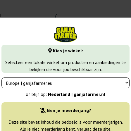
l
00 - 16:00
banks
Wiet soorten
Meer
Kies je winkel:
out Cookies
Royal Cookies
Selecteer een lokale winkel om producten en aanbiedingen te
bekijken die voor jou beschikbaar zijn.
 Seeds
Breeder:
Royal Queen Seeds
of blijf op:
Nederland | ganjafarmer.nl
Originele verpakking:
Ben je meerderjarig?
1 zaad
8
Deze site bevat inhoud die bedoeld is voor meerderjarigen.
Als je niet meerderjarig bent, verlaat deze site.
Verzonden binnen
25% GOED