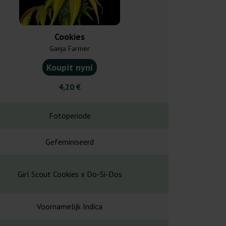
Cookies
Garlic C
Ganja Farmer
Barney's
Koupit nyní
Koupit
4,20 €
30,5
Fotoperiode
Fotope
Gefeminiseerd
Gefemin
Girl Scout Cookies x Do-Si-Dos
Girl Scout Cook
Voornamelijk Indica
Indi