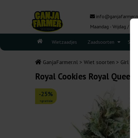
info@ganjafarmer.n
Maandag - Vrijdag / 10:
Wietzaadjes
Zaadsoorten
Seed
GanjaFarmer.nl
Wiet soorten
Girl Sc
Royal Cookies Royal Queen
-25%
+gratisie