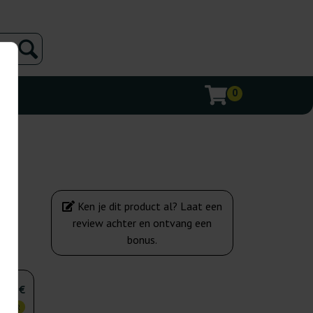
0
Ken je dit product al? Laat een
review achter en ontvang een
bonus.
,25 €
KOPER