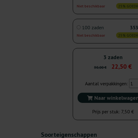
Niet beschikbaar
25% GOED
100 zaden
353
Niet beschikbaar
25% GOED
3 zaden
22,50 €
30,00 €
Aantal verpakkingen:
Naar winkelwage
Prijs per stuk:
7,50 €
Soorteigenschappen