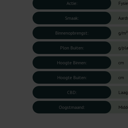
Actie:
Fysi
Smaak:
Aards
Binnenopbrengst:
g/m²
Plon Buiten:
g/pl
Hoogte Binnen:
cm
Hoogte Buiten:
cm
CBD:
Laag
Oogstmaand:
Midd