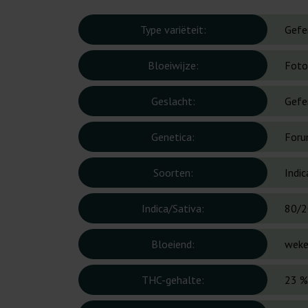
Type variëteit:
Gefe
Bloeiwijze:
Foto
Geslacht:
Gefe
Genetica:
Foru
Soorten:
Indic
Indica/Sativa:
80/2
Bloeiend:
wek
THC-gehalte:
23 %