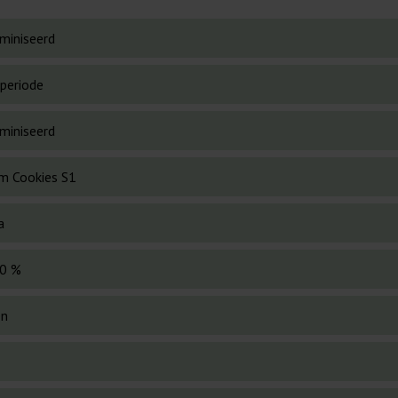
miniseerd
periode
miniseerd
m Cookies S1
a
0 %
en