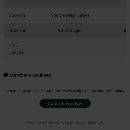
Soorten
Voornamelijk Sativa
S
Bloeiend
50-70 dagen
8-
THC-
-
1
gehalte
Klantbeoordelingen
Ken je dit product al? Laat een review achter en ontvang een bonus.
Laat een review
Wees de eerste en voeg je beoordeling toe!