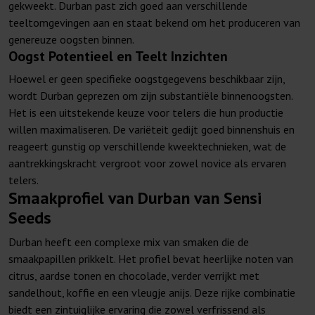
gekweekt. Durban past zich goed aan verschillende
teeltomgevingen aan en staat bekend om het produceren van
genereuze oogsten binnen.
Oogst Potentieel en Teelt Inzichten
Hoewel er geen specifieke oogstgegevens beschikbaar zijn,
wordt Durban geprezen om zijn substantiële binnenoogsten.
Het is een uitstekende keuze voor telers die hun productie
willen maximaliseren. De variëteit gedijt goed binnenshuis en
reageert gunstig op verschillende kweektechnieken, wat de
aantrekkingskracht vergroot voor zowel novice als ervaren
telers.
Smaakprofiel van Durban van Sensi
Seeds
Durban heeft een complexe mix van smaken die de
smaakpapillen prikkelt. Het profiel bevat heerlijke noten van
citrus, aardse tonen en chocolade, verder verrijkt met
sandelhout, koffie en een vleugje anijs. Deze rijke combinatie
biedt een zintuiglijke ervaring die zowel verfrissend als