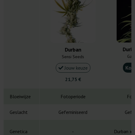
Durb
Durban
Gan
Sensi Seeds
Kou
Jouw keuze
21,75 €
3
Bloeiwijze
Fotoperiode
Fot
Geslacht
Gefeminiseerd
Gefe
Genetica
-
Durban x 