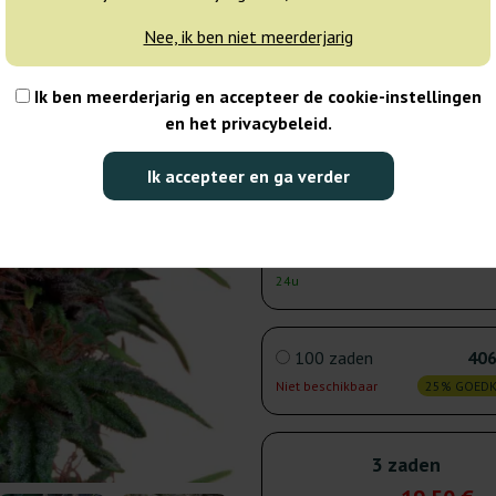
24u
Nee, ik ben niet meerderjarig
5 zaden
30
Ik ben meerderjarig en accepteer de cookie-instellingen
en het privacybeleid.
Verzonden binnen
25% GOED
24u
Ik accepteer en ga verder
10 zaden
47
Verzonden binnen
25% GOED
24u
100 zaden
406
Niet beschikbaar
25% GOED
3 zaden