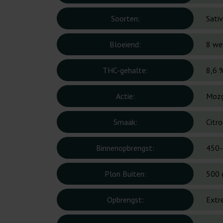
Soorten:
Sati
Bloeiend:
8 we
THC-gehalte:
8,6 
Actie:
Mozg
Smaak:
Citro
Binnenopbrengst:
450-
Plon Buiten:
500 
Opbrengst:
Extr