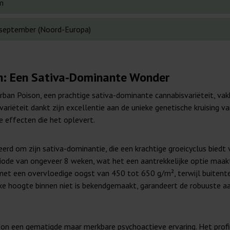
m
 september (Noord-Europa)
n: Een Sativa-Dominante Wonder
ban Poison, een prachtige sativa-dominante cannabisvariëteit, v
riëteit dankt zijn excellentie aan de unieke genetische kruising 
e effecten die het oplevert.
d om zijn sativa-dominantie, die een krachtige groeicyclus biedt 
riode van ongeveer 8 weken, wat het een aantrekkelijke optie maakt 
n, met een overvloedige oogst van 450 tot 650 g/m², terwijl buite
ke hoogte binnen niet is bekendgemaakt, garandeert de robuuste aa
n een gematigde maar merkbare psychoactieve ervaring. Het profiel