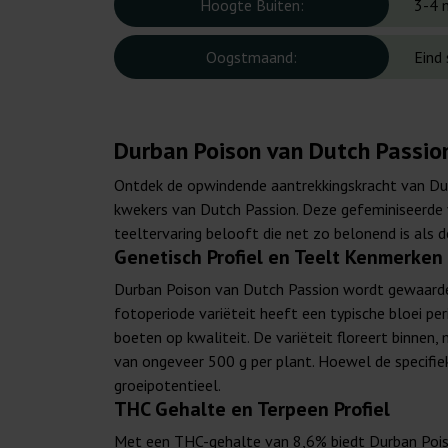
Hoogte Buiten:
3-4 
Oogstmaand:
Eind
Durban Poison van Dutch Passio
Ontdek de opwindende aantrekkingskracht van Dur
kwekers van Dutch Passion. Deze gefeminiseerde va
teeltervaring belooft die net zo belonend is als d
Genetisch Profiel en Teelt Kenmerken
Durban Poison van Dutch Passion wordt gewaardeer
fotoperiode variëteit heeft een typische bloei pe
boeten op kwaliteit. De variëteit floreert binne
van ongeveer 500 g per plant. Hoewel de specifie
groeipotentieel.
THC Gehalte en Terpeen Profiel
Met een THC-gehalte van 8,6% biedt Durban Poiso