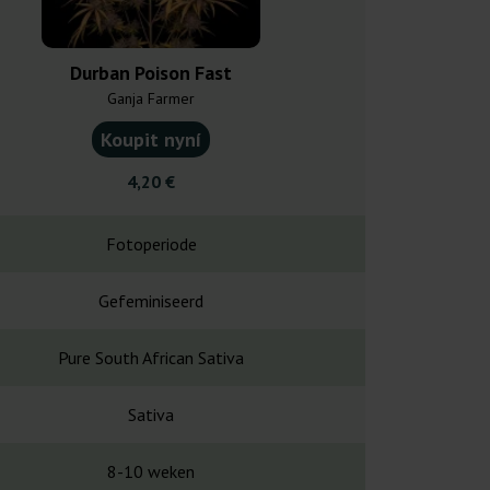
Durban Poison Fast
Durban Po
Ganja Farmer
Barney's
Koupit nyní
Koupit
4,20 €
32,1
Fotoperiode
Fotope
Gefeminiseerd
Gefemin
Pure South African Sativa
South Africa
Sativa
Puur S
8-10 weken
8-10 w