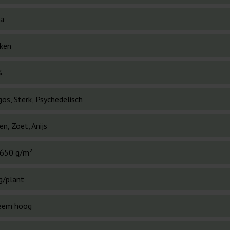
va
ken
%
os, Sterk, Psychedelisch
en, Zoet, Anijs
650 g/m²
g/plant
eem hoog