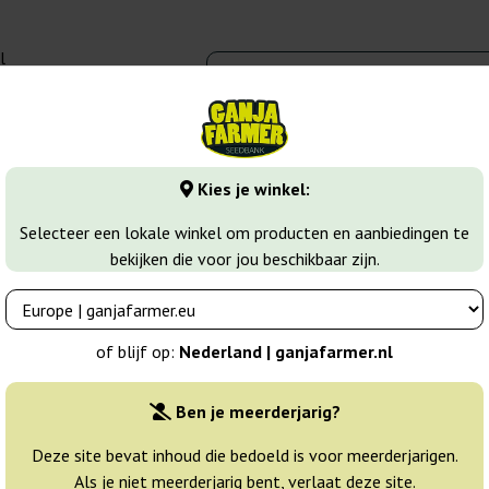
l
00 - 16:00
banks
Wiet soorten
Meer
Kies je winkel:
zaden
Durban Poison
Selecteer een lokale winkel om producten en aanbiedingen te
bekijken die voor jou beschikbaar zijn.
on
Breeder:
Dutch Passion
of blijf op:
Nederland | ganjafarmer.nl
Originele verpakking:
Ben je meerderjarig?
3 zaden
19
Deze site bevat inhoud die bedoeld is voor meerderjarigen.
Als je niet meerderjarig bent, verlaat deze site.
Verzonden binnen
25% GOED