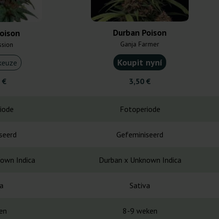
Durban Poison
oison
Ganja Farmer
ssion
Koupit nyní
keuze
 €
3,50 €
iode
Fotoperiode
seerd
Gefeminiseerd
own Indica
Durban x Unknown Indica
a
Sativa
en
8-9 weken