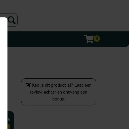
0
Ken je dit product al? Laat een
review achter en ontvang een
bonus.
,50 €
KOPER