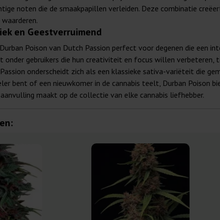
htige noten die de smaakpapillen verleiden. Deze combinatie creëer
l waarderen.
giek en Geestverruimend
s Durban Poison van Dutch Passion perfect voor degenen die een in
onder gebruikers die hun creativiteit en focus willen verbeteren, t
assion onderscheidt zich als een klassieke sativa-variëteit die gem
eler bent of een nieuwkomer in de cannabis teelt, Durban Poison bi
aanvulling maakt op de collectie van elke cannabis liefhebber.
en: