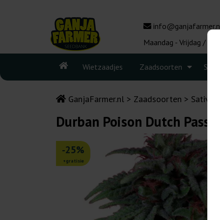
info@ganjafarmer.n
Maandag - Vrijdag / 10:
Wietzaadjes
Zaadsoorten
Seed
GanjaFarmer.nl
Zaadsoorten
Sativa 
Durban Poison Dutch Passi
-25%
+gratisie