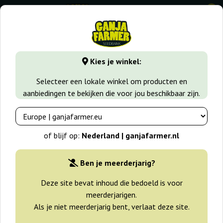
0
GanjaFarmer.nl
Wiet soorten
Gorilla Glue
Gorilla Girl
Kies je winkel:
Gorilla Girl Sweet Seeds
Selecteer een lokale winkel om producten en
aanbiedingen te bekijken die voor jou beschikbaar zijn.
-25%
+gratisie
of blijf op:
Nederland | ganjafarmer.nl
Ben je meerderjarig?
Deze site bevat inhoud die bedoeld is voor
meerderjarigen.
Als je niet meerderjarig bent, verlaat deze site.