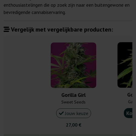
enthousiastelingen die op zoek zijn naar een buitengewone en
bevredigende cannabiservaring.
Vergelijk met vergelijkbare producten:
Gor
Gorilla Girl
Gan
Sweet Seeds
Kou
Jouw keuze
27,00 €
5