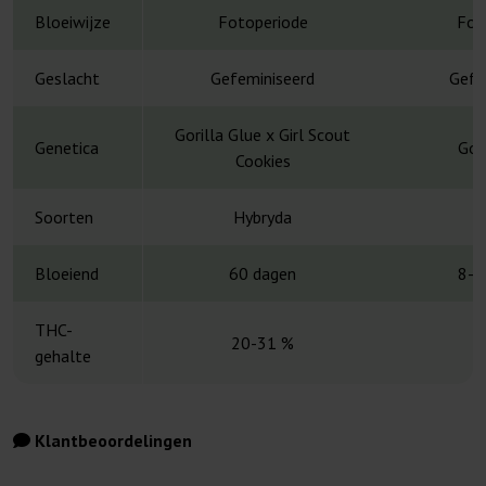
Bloeiwijze
Fotoperiode
Fot
Geslacht
Gefeminiseerd
Gefe
Gorilla Glue x Girl Scout
Genetica
Gor
Cookies
Soorten
Hybryda
H
Bloeiend
60 dagen
8-1
THC-
20-31 %
gehalte
Klantbeoordelingen