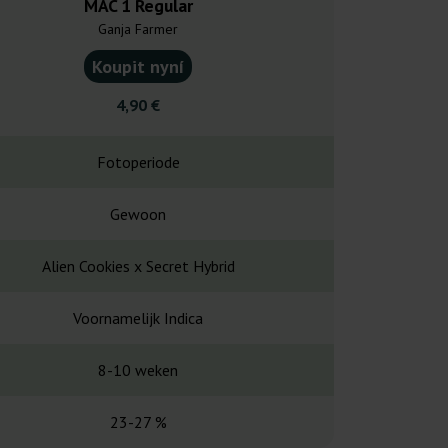
MAC 1 Regular
Afghan R
Ganja Farmer
Ganja F
Koupit nyní
Koupit
4,90 €
4,20
Fotoperiode
Fotope
Gewoon
Gewo
Alien Cookies x Secret Hybrid
Afgh
Voornamelijk Indica
Puur In
8-10 weken
7-8 w
23-27 %
13-1