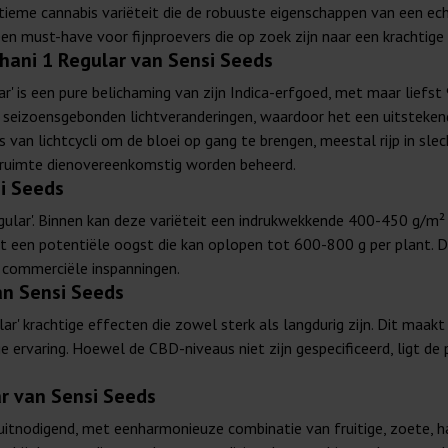
ultieme cannabis variëteit die de robuuste eigenschappen van een ec
t een must-have voor fijnproevers die op zoek zijn naar een krachti
hani 1 Regular van Sensi Seeds
r' is een pure belichaming van zijn Indica-erfgoed, met maar liefst
bij seizoensgebonden lichtveranderingen, waardoor het een uitsteken
s van lichtcycli om de bloei op gang te brengen, meestal rijp in s
e ruimte dienovereenkomstig worden beheerd.
i Seeds
egular'. Binnen kan deze variëteit een indrukwekkende 400-450 g/m²
et een potentiële oogst die kan oplopen tot 600-800 g per plant.
s commerciële inspanningen.
an Sensi Seeds
r' krachtige effecten die zowel sterk als langdurig zijn. Dit maakt
e ervaring. Hoewel de CBD-niveaus niet zijn gespecificeerd, ligt d
r van Sensi Seeds
n uitnodigend, met eenharmonieuze combinatie van fruitige, zoete, h