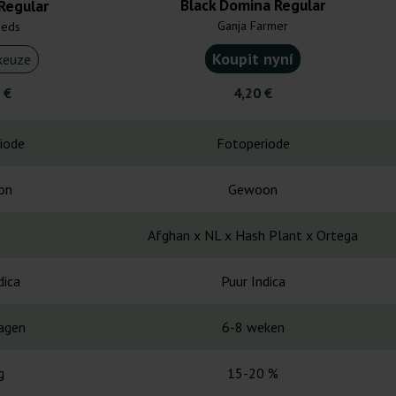
Black Domina Regular
Regular
Ganja Farmer
eeds
Koupit nyní
keuze
 €
4,20 €
iode
Fotoperiode
on
Gewoon
Afghan x NL x Hash Plant x Ortega
dica
Puur Indica
agen
6-8 weken
g
15-20 %