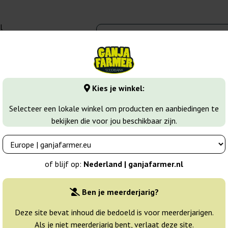
l
00 - 16:00
banks
Wiet soorten
Meer
Kies je winkel:
 Kush
Afghani 1 Regular
Selecteer een lokale winkel om producten en aanbiedingen te
bekijken die voor jou beschikbaar zijn.
eds
Breeder:
Sensi Seeds
of blijf op:
Nederland | ganjafarmer.nl
Originele verpakking:
Ben je meerderjarig?
10 zaden
42
Deze site bevat inhoud die bedoeld is voor meerderjarigen.
Als je niet meerderjarig bent, verlaat deze site.
Vandaag
25% GOED