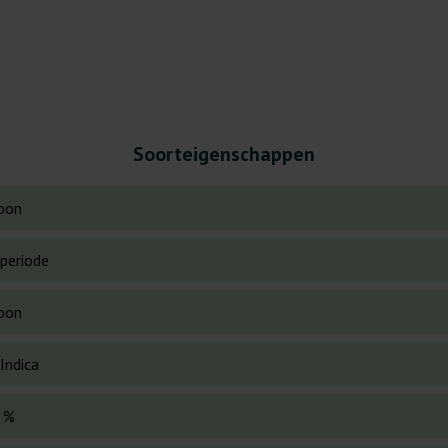
Soorteigenschappen
oon
periode
oon
Indica
 %