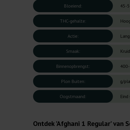
Bloeiend:
45-5
THC-gehalte:
Hoo
Actie:
Lang
Smaak:
Kruid
Binnenopbrengst:
400-
Plon Buiten:
g/pl
Oogstmaand:
Eind
Ontdek 'Afghani 1 Regular' van S