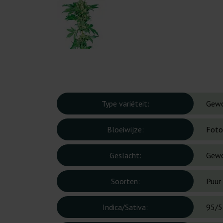
Type variëteit:
Gew
Bloeiwijze:
Foto
Geslacht:
Gew
Soorten:
Puur 
Indica/Sativa:
95/5