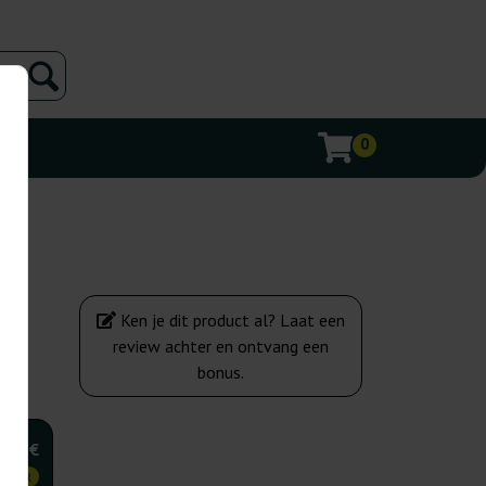
0
Ken je dit product al? Laat een
review achter en ontvang een
bonus.
,75 €
KOPER