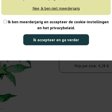
verzonden
Nee, ik ben niet meerderjarig
10 zaden
Ik ben meerderjarig en accepteer de cookie-instellingen
en het privacybeleid.
42,75 €
57,00 €
Ik accepteer en ga verder
Aantal verpakkingen:
Naar winkelwage
Prijs per stuk:
4,28 €