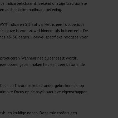
hte Indica belichaamt. Bekend om zijn traditionele
ge en authentieke marihuanaoefening.
 95% Indica en 5% Sativa. Het is een fotoperiode
de keuze is voor zowel binnen- als buitenteelt. De
lechts 45-50 dagen. Hoewel specifieke hoogtes voor
 produceren. Wanneer het buitenteelt wordt,
 Deze opbrengsten maken het een zeer belonende
 het een favoriete keuze onder gebruikers die op
e primaire focus op de psychoactieve eigenschappen
ash- en kruidige noten. Deze mix creëert een