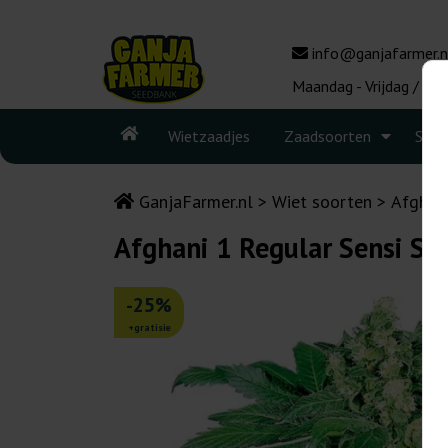
info@ganjafarmer.n
Maandag - Vrijdag / 10:
Wietzaadjes
Zaadsoorten
Seed
GanjaFarmer.nl
Wiet soorten
Afghan
Afghani 1 Regular Sensi Se
-25%
+gratisie