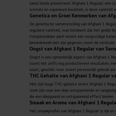
Sensi Seeds presenteert 'Afghani 1 Regular', een 
wortels en superieure kwaliteit, is deze variëtei
Genetica en Groei Kenmerken van Afg
De genetische samenstelling van 'Afghani 1 Regula
reguliere variëteit, wat betekent dat het gedijt 
fotoperiodieke aard vereist een zorgvuldige balan
binnenkweek niet zijn gegeven, moet de vertical
Oogst van Afghani 1 Regular van Sens
Oogst is een opmerkelijk aspect van 'Afghani 1 R
toont het zelfs nog productievere resultaten, m
soort, geschikt voor zowel persoonlijk gebruik al
THC Gehalte van Afghani 1 Regular v
Met zijn hoge THC-gehalte levert 'Afghani 1 Regula
zoek zijn naar een diep ontspannende en langdurig
die een diepgaand en ontspannend effect bieden.
Smaak en Aroma van Afghani 1 Regula
Het smaakprofiel van 'Afghani 1 Regular' is rijk e