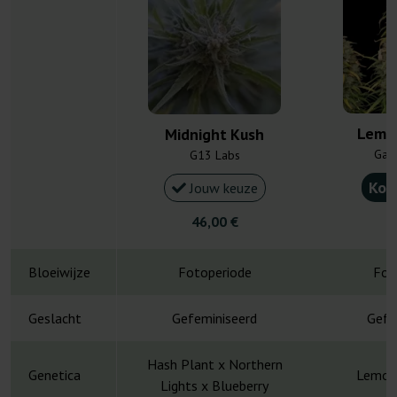
Lemo
Midnight Kush
Gan
G13 Labs
Kou
Jouw keuze
46,00 €
6
Bloeiwijze
Fotoperiode
Fot
Geslacht
Gefeminiseerd
Gefe
Hash Plant x Northern
Genetica
Lemon
Lights x Blueberry