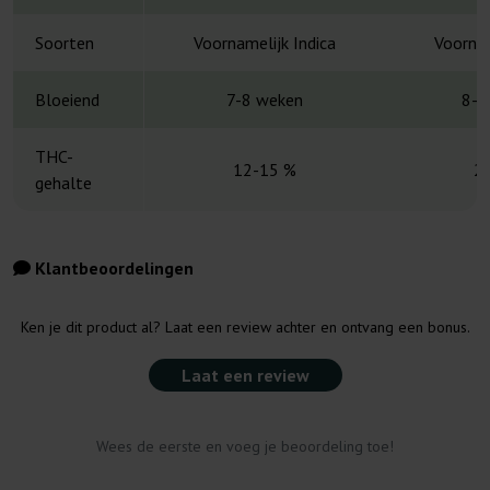
Soorten
Voornamelijk Indica
Voornam
Bloeiend
7-8 weken
8-1
THC-
12-15 %
2
gehalte
Klantbeoordelingen
Ken je dit product al? Laat een review achter en ontvang een bonus.
Laat een review
Wees de eerste en voeg je beoordeling toe!