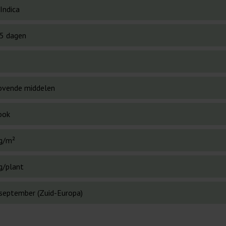
Indica
5 dagen
ovende middelen
ook
g/m²
g/plant
 september (Zuid-Europa)