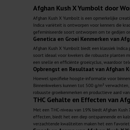
Afghan Kush X Yumbolt door Wor
Afghan Kush X Yumbolt is een opmerkelijke creat
Indica variëteit is ontworpen voor kenners die kr
gefeminiseerde soort ontworpen om te gedijen ond
Genetica en Groei Kenmerken van Afg
Afghan Kush X Yumbolt biedt een klassiek Indica 
soort ideaal voor kwekers die robuuste planten m
een snelle en efficiënte groeicyclus, waardoor te
Opbrengst en Resultaat van Afghan K
Hoewel specifieke hoogte-informatie voor binnen
Binnenkwekers kunnen tot 500 g/m² verwachten, te
robuuste groeikenmerken en productieve aard van 
THC Gehalte en Effecten van Af
Met een THC-niveau van 19% biedt Afghan Kush X Y
effecten, biedt het een diep ontspannende en kal
verzachtende kwaliteiten maken het een favoriete