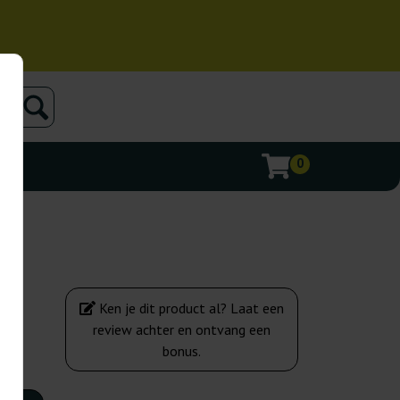
0
Ken je dit product al? Laat een
review achter en ontvang een
bonus.