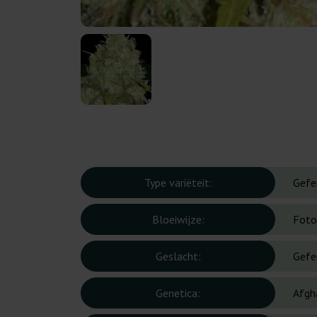
Type variëteit:
Gefe
Bloeiwijze:
Foto
Geslacht:
Gefe
Genetica:
Afgh