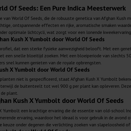
ld Of Seeds: Een Pure Indica Meesterwerk
ie van World Of Seeds, die de robuuste genetica van Afghan Kush 
achtige, ontspannende effecten en rijke, aromatische smaken waarde
er optimale lichtcycli, wat zorgt voor een lonende kweekervaring
han Kush X Yumbolt door World Of Seeds
profiel, dat een sterke fysieke aanwezigheid belooft. Met een gene
et een snelle bloeitijd zoeken. Met een bloeiperiode van slechts
lers snel kunnen genieten van de royale opbrengsten.
ush X Yumbolt door World Of Seeds
planten niet is gespecificeerd, staat Afghan Kush X Yumbolt beken
rwijl de buitenteelt tot wel 900 g per plant kan opleveren. Deze
de plant.
ghan Kush X Yumbolt door World Of Seeds
umbolt een krachtige ervaring die de essentie van old-school Ind
merende ervaring, waardoor het ideaal is voor gebruik in de avond 
 keuze onder degenen die verlichting zoeken van slapeloosheid of c