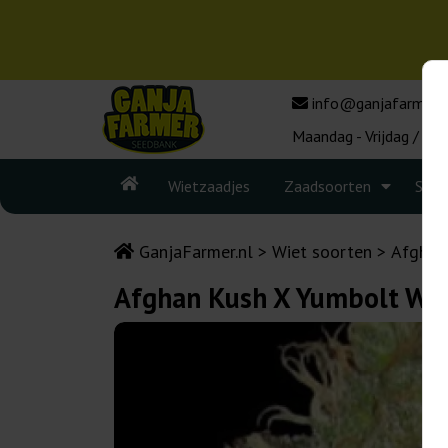
info@ganjafarmer.n
Maandag - Vrijdag / 10:
Wietzaadjes
Zaadsoorten
Seed
GanjaFarmer.nl
Wiet soorten
Afghan
Afghan Kush X Yumbolt Wor