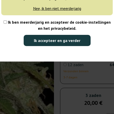
3 zaden
20
Nee, ik ben niet meerderjarig
Verzonden binnen
3-7 dagen
Ik ben meerderjarig en accepteer de cookie-instellingen
en het privacybeleid.
7 zaden
42
Ik accepteer en ga verder
Verzonden binnen
3-7 dagen
12 zaden
64
Verzonden binnen
3-7 dagen
3 zaden
20,00 €