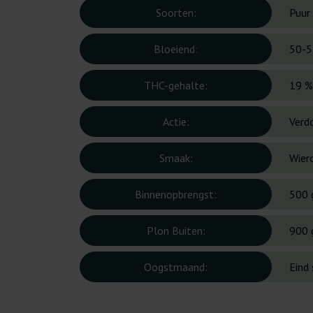
Soorten:
Puur 
Bloeiend:
50-5
THC-gehalte:
19 %
Actie:
Verd
Smaak:
Wier
Binnenopbrengst:
500 
Plon Buiten:
900 
Oogstmaand:
Eind