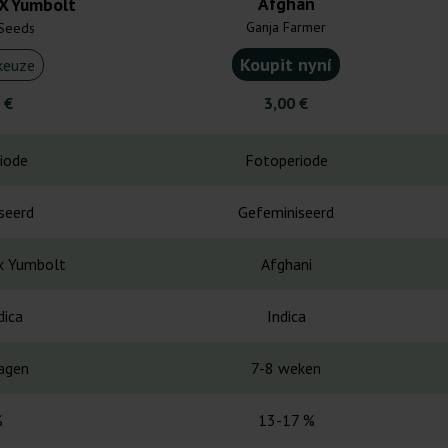
Afghan
X Yumbolt
Ganja Farmer
Seeds
Koupit nyní
keuze
 €
3,00 €
iode
Fotoperiode
seerd
Gefeminiseerd
x Yumbolt
Afghani
dica
Indica
agen
7-8 weken
%
13-17 %