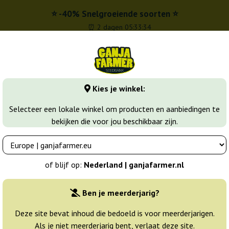
⭐ -40% Snelgroeiende soorten ⭐
⏰ 2 dagen 05:33:33
l
00 - 16:00
Kies je winkel:
banks
Wiet soorten
Meer
Selecteer een lokale winkel om producten en aanbiedingen te
bekijken die voor jou beschikbaar zijn.
 Kush
Afghan Kush X Yumbolt
ld Of Seeds
of blijf op:
Nederland | ganjafarmer.nl
Breeder:
World Of Seeds
Ben je meerderjarig?
Originele verpakking:
Deze site bevat inhoud die bedoeld is voor meerderjarigen.
Als je niet meerderjarig bent, verlaat deze site.