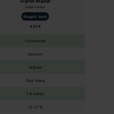
Afghan Regular
Hindu 
Ganja Farmer
Sensi 
Koupit nyní
Koupit
4,50 €
12,0
Fotoperiode
Fotope
Gewoon
Gefemin
Afghani
Hindu 
Puur Indica
Puur In
7-8 weken
45-50 
13-17 %
Hoo