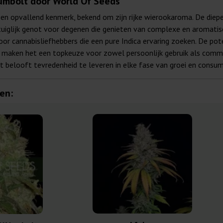
umbolt door World Of Seeds
en opvallend kenmerk, bekend om zijn rijke wierookaroma. De diep
tuiglijk genot voor degenen die genieten van complexe en aromatis
r cannabisliefhebbers die een pure Indica ervaring zoeken. De p
maken het een topkeuze voor zowel persoonlijk gebruik als commer
t belooft tevredenheid te leveren in elke fase van groei en consum
en: