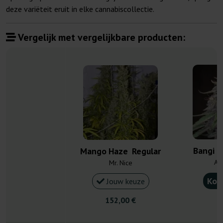
deze variëteit eruit in elke cannabiscollectie.
Vergelijk met vergelijkbare producten:
Bangi H
Mango Haze Regular
Ac
Mr. Nice
Kou
Jouw keuze
152,00 €
3