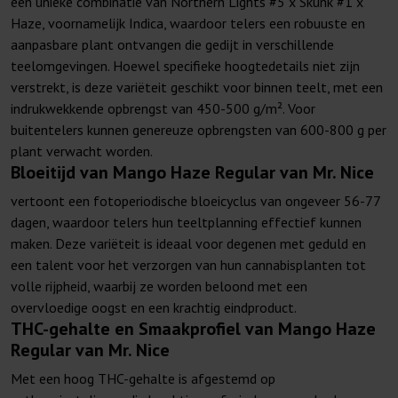
een unieke combinatie van Northern Lights #5 x Skunk #1 x
Haze, voornamelijk Indica, waardoor telers een robuuste en
aanpasbare plant ontvangen die gedijt in verschillende
teelomgevingen. Hoewel specifieke hoogtedetails niet zijn
verstrekt, is deze variëteit geschikt voor binnen teelt, met een
indrukwekkende opbrengst van 450-500 g/m². Voor
buitentelers kunnen genereuze opbrengsten van 600-800 g per
plant verwacht worden.
Bloeitijd van Mango Haze Regular van Mr. Nice
vertoont een fotoperiodische bloeicyclus van ongeveer 56-77
dagen, waardoor telers hun teeltplanning effectief kunnen
maken. Deze variëteit is ideaal voor degenen met geduld en
een talent voor het verzorgen van hun cannabisplanten tot
volle rijpheid, waarbij ze worden beloond met een
overvloedige oogst en een krachtig eindproduct.
THC-gehalte en Smaakprofiel van Mango Haze
Regular van Mr. Nice
Met een hoog THC-gehalte is
afgestemd op