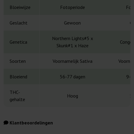
Bloeiwijze
Fotoperiode
Fot
Geslacht
Gewoon
G
Northern Lights#5 x
Genetica
Congo 
Skunk#1 x Haze
Soorten
Voornamelijk Sativa
Voornam
Bloeiend
56-77 dagen
9-1
THC-
Hoog
1
gehalte
Klantbeoordelingen