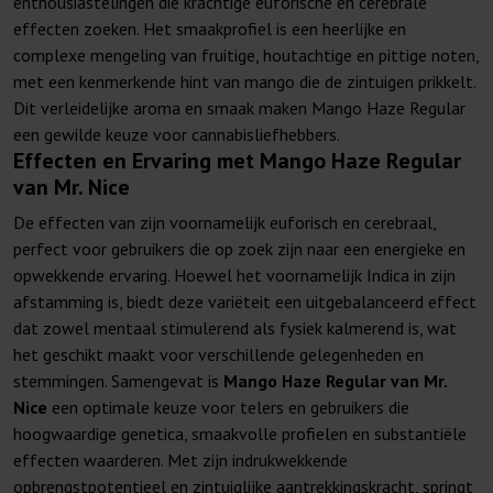
enthousiastelingen die krachtige euforische en cerebrale
effecten zoeken. Het smaakprofiel is een heerlijke en
complexe mengeling van fruitige, houtachtige en pittige noten,
met een kenmerkende hint van mango die de zintuigen prikkelt.
Dit verleidelijke aroma en smaak maken Mango Haze Regular
een gewilde keuze voor cannabisliefhebbers.
Effecten en Ervaring met Mango Haze Regular
van Mr. Nice
De effecten van
zijn voornamelijk euforisch en cerebraal,
perfect voor gebruikers die op zoek zijn naar een energieke en
opwekkende ervaring. Hoewel het voornamelijk Indica in zijn
afstamming is, biedt deze variëteit een uitgebalanceerd effect
dat zowel mentaal stimulerend als fysiek kalmerend is, wat
het geschikt maakt voor verschillende gelegenheden en
stemmingen. Samengevat is
Mango Haze Regular van Mr.
Nice
een optimale keuze voor telers en gebruikers die
hoogwaardige genetica, smaakvolle profielen en substantiële
effecten waarderen. Met zijn indrukwekkende
opbrengstpotentieel en zintuiglijke aantrekkingskracht, springt