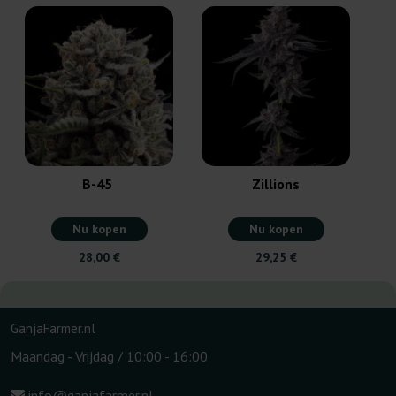
B-45
Zillions
Nu kopen
Nu kopen
28,00 €
29,25 €
GanjaFarmer.nl
Maandag - Vrijdag / 10:00 - 16:00
info@ganjafarmer.nl