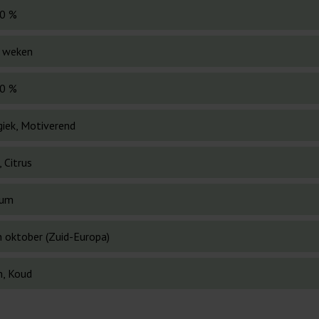
0 %
 weken
0 %
giek, Motiverend
 Citrus
ium
n oktober (Zuid-Europa)
, Koud