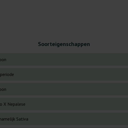
Soorteigenschappen
oon
periode
oon
o X Nepalese
namelijk Sativa