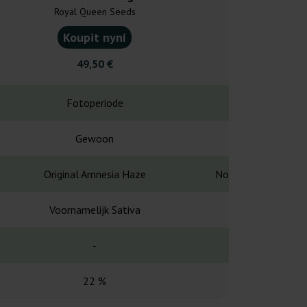
Royal Queen Seeds
Mr. N
Koupit nyní
Koupit
49,50 €
152,0
Fotoperiode
Fotope
Gewoon
Gewo
Original Amnesia Haze
Northern Lights#5 
Voornamelijk Sativa
Voornameli
-
56-77 
22 %
Hoo