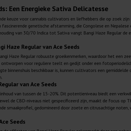
s: Een Energieke Sativa Delicatesse
de keuze voor cannabis cultivators en liefhebbers die op zoek zijn
en fascinerende genetische afstamming, die Congolese en Nepalese 
houding van 30/70 Indica tot Sativa vangt Bangi Haze Regular de e
gi Haze Regular van Ace Seeds
angi Haze Regular robuuste groeikenmerken, waardoor het een zee
 ontworpen voor reguliere teelt en gedijt onder een fotoperiodelic
gte binnenshuis beschikbaar is, kunnen cultivators een gemiddelde
n.
Regular van Ace Seeds
nhoud van tussen de 15-20%. Dit potentieniveau biedt een verkwik
wel de CBD-niveaus niet gespecificeerd zijn, maakt de focus op TH
de smaakprofiel, gedomineerd door zoete en citrusachtige noten, 
 Ace Seeds