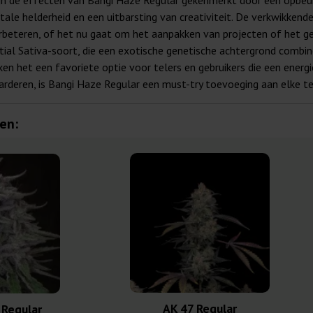
jn de effecten van Bangi Haze Regular gekenmerkt door een opbeur
ale helderheid en een uitbarsting van creativiteit. De verkwikkend
erbeteren, of het nu gaat om het aanpakken van projecten of het g
ial Sativa-soort, die een exotische genetische achtergrond combin
 het een favoriete optie voor telers en gebruikers die een energie
deren, is Bangi Haze Regular een must-try toevoeging aan elke te
en:
AK 47 Regular
 Regular