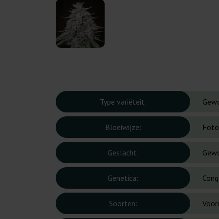
Type variëteit:
Gew
Bloeiwijze:
Foto
Geslacht:
Gew
Genetica:
Cong
Soorten:
Voor