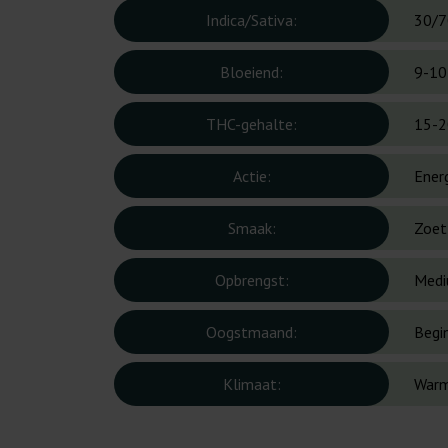
Indica/Sativa:
30/7
Bloeiend:
9-10
THC-gehalte:
15-2
Actie:
Ener
Smaak:
Zoet,
Opbrengst:
Med
Oogstmaand:
Begi
Klimaat:
Warm