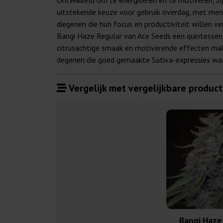
Ontwikkeld om te energiseren en te motiveren, zi
uitstekende keuze voor gebruik overdag, met ment
diegenen die hun focus en productiviteit willen v
Bangi Haze Regular van Ace Seeds een quintessent
citrusachtige smaak en motiverende effecten maken
degenen die goed gemaakte Sativa-expressies waar
Vergelijk met vergelijkbare product
Bangi Haze