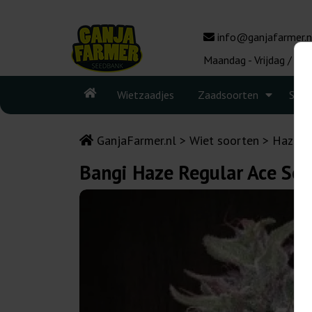
info@ganjafarmer.n
Maandag - Vrijdag / 10:
Wietzaadjes
Zaadsoorten
Seed
GanjaFarmer.nl
Wiet soorten
Haze
Bangi Haze Regular Ace Se