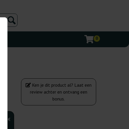
0
Ken je dit product al? Laat een
review achter en ontvang een
bonus.
,00 €