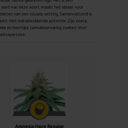
ende Sativa-gedreven high. Het is een
e aard van deze soort maakt het ideaal voor
enieten van een sociale setting. Samenvattend is
eert met indrukwekkende potentie. Zijn zoete,
ke en heerlijke cannabiservaring zoeken. Voor
eltrepertoire.
Amnesia Haze Regular
Mango Haze