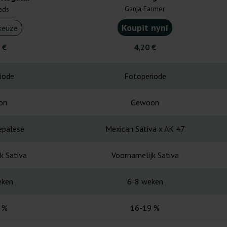
Ganja Farmer
eds
Koupit nyní
keuze
 €
4,20 €
iode
Fotoperiode
on
Gewoon
epalese
Mexican Sativa x AK 47
k Sativa
Voornamelijk Sativa
eken
6-8 weken
 %
16-19 %