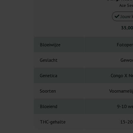
Ace Se
Jouw 
35,00
Bloeiwijze
Fotoper
Geslacht
Gewo
Genetica
Congo X N
Soorten
Voornamelij
Bloeiend
9-10 w
THC-gehalte
15-20