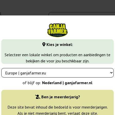
l
00 - 16:00
banks
Wiet soorten
Meer
Kies je winkel:
Bangi Haze Regular
Selecteer een lokale winkel om producten en aanbiedingen te
bekijken die voor jou beschikbaar zijn.
eds
Breeder:
Ace Seeds
of blijf op:
Nederland | ganjafarmer.nl
Originele verpakking:
Ben je meerderjarig?
5 zaden
35
Deze site bevat inhoud die bedoeld is voor meerderjarigen.
Als je niet meerderjarig bent, verlaat deze site.
Verzonden binnen