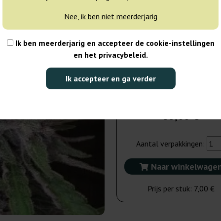
3-7 dagen
Nee, ik ben niet meerderjarig
10 zaden
65
Ik ben meerderjarig en accepteer de cookie-instellingen
en het privacybeleid.
Verzonden binnen
3-7 dagen
Ik accepteer en ga verder
5 zaden
35,00 €
Aantal verpakkingen:
Naar winkelwage
Prijs per stuk:
7,00 €