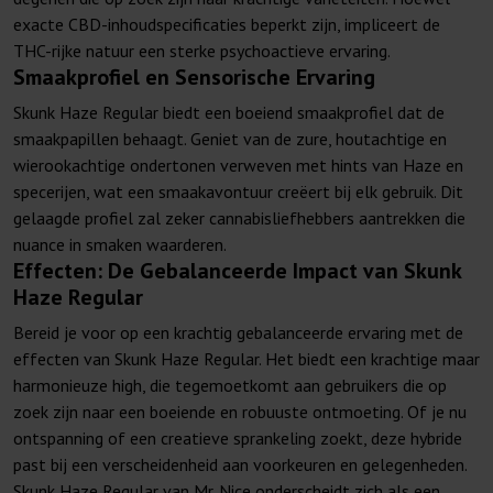
exacte CBD-inhoudspecificaties beperkt zijn, impliceert de
THC-rijke natuur een sterke psychoactieve ervaring.
Smaakprofiel en Sensorische Ervaring
Skunk Haze Regular biedt een boeiend smaakprofiel dat de
smaakpapillen behaagt. Geniet van de zure, houtachtige en
wierookachtige ondertonen verweven met hints van Haze en
specerijen, wat een smaakavontuur creëert bij elk gebruik. Dit
gelaagde profiel zal zeker cannabisliefhebbers aantrekken die
nuance in smaken waarderen.
Effecten: De Gebalanceerde Impact van Skunk
Haze Regular
Bereid je voor op een krachtig gebalanceerde ervaring met de
effecten van Skunk Haze Regular. Het biedt een krachtige maar
harmonieuze high, die tegemoetkomt aan gebruikers die op
zoek zijn naar een boeiende en robuuste ontmoeting. Of je nu
ontspanning of een creatieve sprankeling zoekt, deze hybride
past bij een verscheidenheid aan voorkeuren en gelegenheden.
Skunk Haze Regular van Mr. Nice onderscheidt zich als een