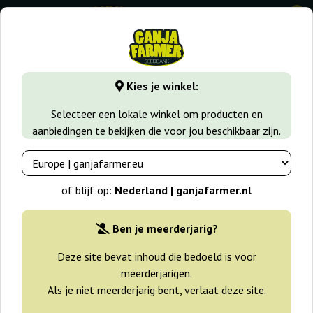
0
GanjaFarmer.nl
Wiet soorten
Bubba Kush
Bubba Haze 
Kies je winkel:
Bubba Haze Regular World Of
Selecteer een lokale winkel om producten en
Seeds
aanbiedingen te bekijken die voor jou beschikbaar zijn.
of blijf op:
Nederland | ganjafarmer.nl
Ben je meerderjarig?
Deze site bevat inhoud die bedoeld is voor
meerderjarigen.
Als je niet meerderjarig bent, verlaat deze site.