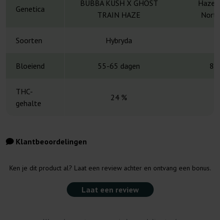
BUBBA KUSH X GHOST
Haze x
Genetica
TRAIN HAZE
North
Soorten
Hybryda
H
Bloeiend
55-65 dagen
8-
THC-
24 %
gehalte
Klantbeoordelingen
Ken je dit product al? Laat een review achter en ontvang een bonus.
Laat een review