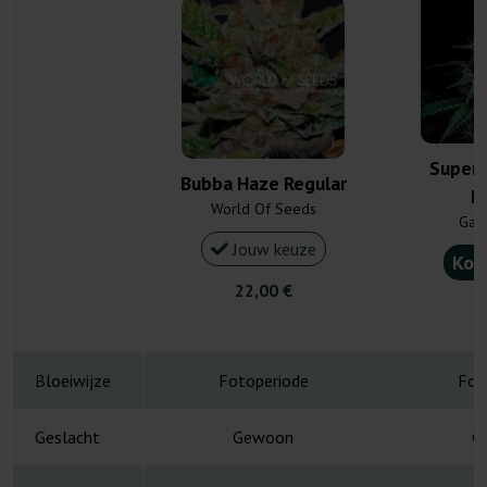
Super 
Bubba Haze Regular
R
World Of Seeds
Gan
Jouw keuze
Kou
22,00 €
4
Bloeiwijze
Fotoperiode
Fot
Geslacht
Gewoon
G