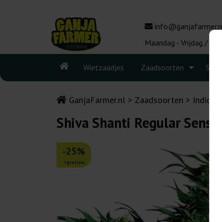
info@ganjafarmer.n
Maandag - Vrijdag / 10:
Wietzaadjes
Zaadsoorten
Seed
GanjaFarmer.nl
Zaadsoorten
Indica 
Shiva Shanti Regular Sensi
-25%
+gratisie