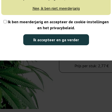
3-7 dagen
Nee, ik ben niet meerderjarig
10 zaden
Ik ben meerderjarig en accepteer de cookie-instellingen
en het privacybeleid.
27,75 €
37,00 €
Ik accepteer en ga verder
Aantal verpakkingen:
Naar winkelwage
Prijs per stuk:
2,77 €