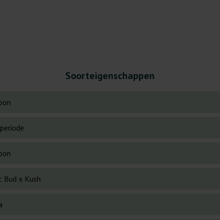
Soorteigenschappen
oon
periode
oon
ic Bud x Kush
a