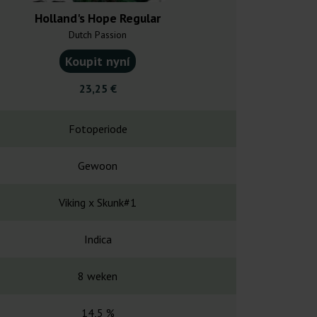
Holland's Hope Regular
White Wido
Dutch Passion
Dutch Pa
Koupit nyní
Koupit
23,25 €
54,7
Fotoperiode
Fotope
Gewoon
Gewo
Viking x Skunk#1
India x 
Indica
Indi
8 weken
56 da
14,5 %
Zeer 