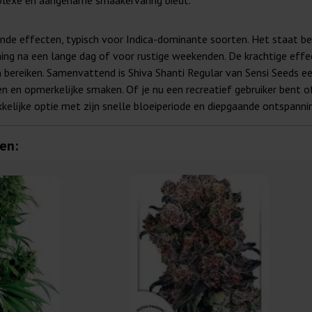
mplexe en aangename smaakervaring biedt.
nde effecten, typisch voor Indica-dominante soorten. Het staat b
ing na een lange dag of voor rustige weekenden. De krachtige effe
n bereiken. Samenvattend is Shiva Shanti Regular van Sensi Seeds ee
 en opmerkelijke smaken. Of je nu een recreatief gebruiker bent of
kkelijke optie met zijn snelle bloeiperiode en diepgaande ontspann
en: