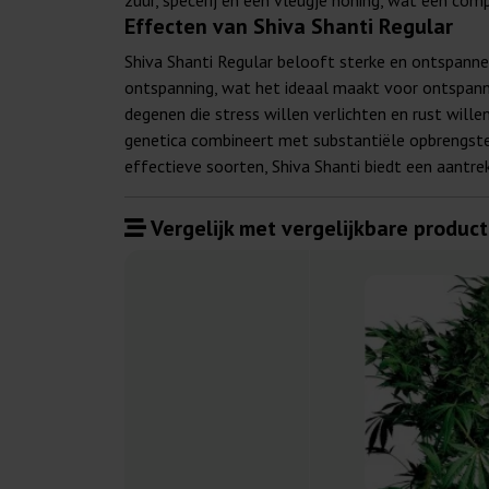
zuur, specerij en een vleugje honing, wat een co
Effecten van Shiva Shanti Regular
Shiva Shanti Regular belooft sterke en ontspanne
ontspanning, wat het ideaal maakt voor ontspann
degenen die stress willen verlichten en rust wille
genetica combineert met substantiële opbrengsten
effectieve soorten, Shiva Shanti biedt een aantre
Vergelijk met vergelijkbare product