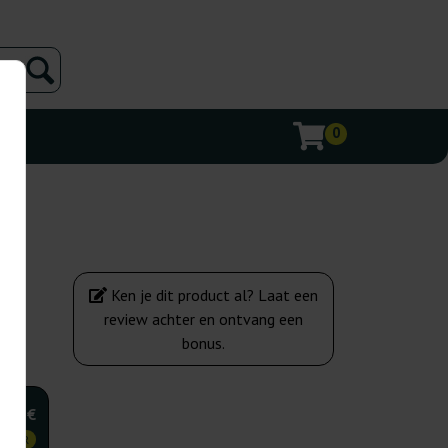
0
Ken je dit product al? Laat een
review achter en ontvang een
bonus.
,75 €
KOPER