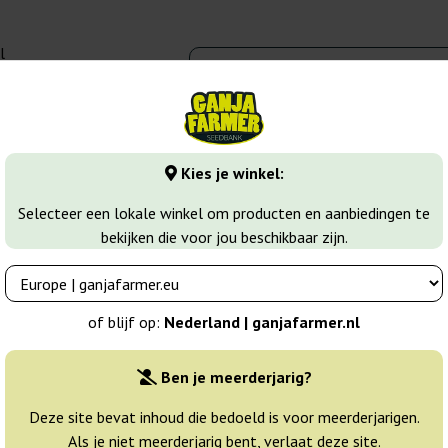
l
00 - 16:00
banks
Wiet soorten
Meer
Kies je winkel:
zaden
Shiva Shanti Regular
Selecteer een lokale winkel om producten en aanbiedingen te
bekijken die voor jou beschikbaar zijn.
 Seeds
Breeder:
Sensi Seeds
of blijf op:
Nederland | ganjafarmer.nl
Originele verpakking:
Ben je meerderjarig?
10 zaden
27
Deze site bevat inhoud die bedoeld is voor meerderjarigen.
Als je niet meerderjarig bent, verlaat deze site.
Verzonden binnen
25% GOED