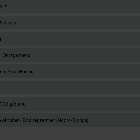
5 %
5 dagen
g
k, Ontspannend
en, Zuur, Honing
900 g/plant
n oktober - Eind september (Noord-Europa)