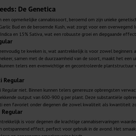
Seeds: De Genetica
jn een opmerkelijke cannabissoort, beroemd om zijn unieke genetis
te Garlic Bud en de beroemde Kush, wat zorgt voor een overwegend 
dica en 15% Sativa, wat een robuuste groei en diepgaande effecten
gular
eenvoudig te kweken is, wat aantrekkelijk is voor zowel beginners als
mekeer, samen met de duurzaamheid van de soort, maakt het een u
s, kunnen telers een evenwichtige en gecontroleerde plantstructuur 
i Regular
i Regular niet. Binnen kunnen telers genereuze opbrengsten verwac
ekkende output van 600-900 g per plant. Deze substantiële opbre
i een favoriet onder diegenen die zowel kwaliteit als kwantiteit z
 Regular
rekkelijk is voor degenen die krachtige cannabiservaringen waarde
en ontspannend effect, perfect voor gebruik in de avond. Het smaak