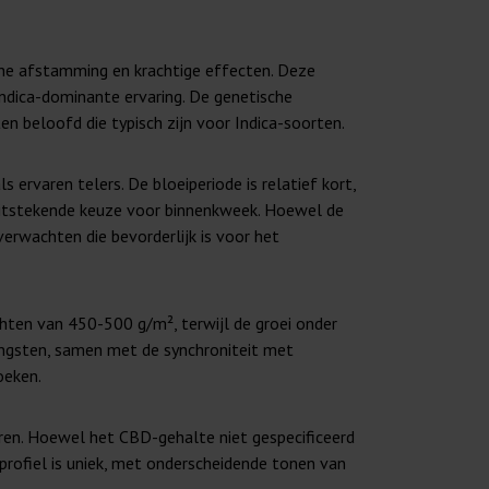
che afstamming en krachtige effecten. Deze
Indica-dominante ervaring. De genetische
 beloofd die typisch zijn voor Indica-soorten.
 ervaren telers. De bloeiperiode is relatief kort,
itstekende keuze voor binnenkweek. Hoewel de
verwachten die bevorderlijk is voor het
hten van 450-500 g/m², terwijl de groei onder
ngsten, samen met de synchroniteit met
oeken.
ren. Hoewel het CBD-gehalte niet gespecificeerd
profiel is uniek, met onderscheidende tonen van