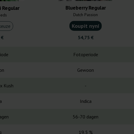
Blueberry Regular
i Regular
Dutch Passion
eeds
Koupit nyní
keuze
 €
54,75 €
iode
Fotoperiode
on
Gewoon
 x Kush
-
a
Indica
agen
56-70 dagen
g
19,5 %