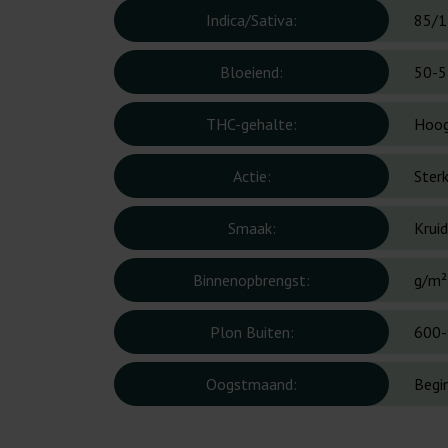
Indica/Sativa:
85/1
Bloeiend:
50-5
THC-gehalte:
Hoo
Actie:
Ster
Smaak:
Kruid
Binnenopbrengst:
g/m²
Plon Buiten:
600-
Oogstmaand:
Begi