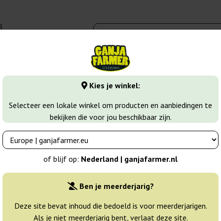
l
00 - 16:00
banks
Wiet soorten
Meer
Kies je winkel:
zaden
Auto Anesthesia
Selecteer een lokale winkel om producten en aanbiedingen te
bekijken die voor jou beschikbaar zijn.
eeds
Breeder:
Pyramid Seeds
of blijf op:
Nederland | ganjafarmer.nl
Originele verpakking:
Ben je meerderjarig?
1 zaad
6
Deze site bevat inhoud die bedoeld is voor meerderjarigen.
Als je niet meerderjarig bent, verlaat deze site.
Verzonden binnen