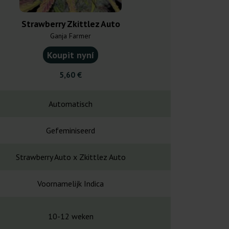
Strawberry Zkittlez Auto
Auto Afgh
Ganja Farmer
00 Seed
Koupit nyní
Koupit
5,60 €
21,0
Automatisch
Automa
Gefeminiseerd
Gefemin
Strawberry Auto x Zkittlez Auto
Critical Mass 
Voornamelijk Indica
Voornameli
10-12 weken
-