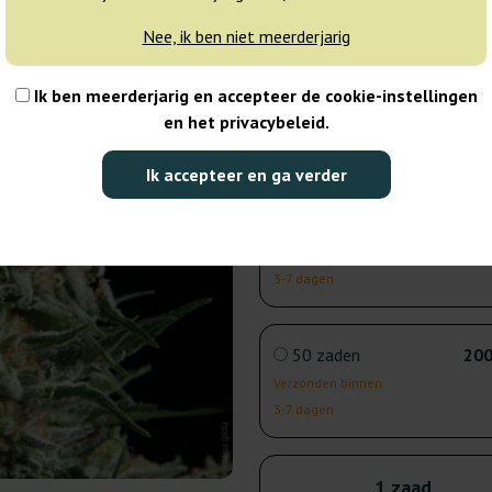
3-7 dagen
Nee, ik ben niet meerderjarig
3 zaden
15
Ik ben meerderjarig en accepteer de cookie-instellingen
en het privacybeleid.
Verzonden binnen
3-7 dagen
Ik accepteer en ga verder
5 zaden
25
Verzonden binnen
3-7 dagen
50 zaden
200
Verzonden binnen
3-7 dagen
1 zaad