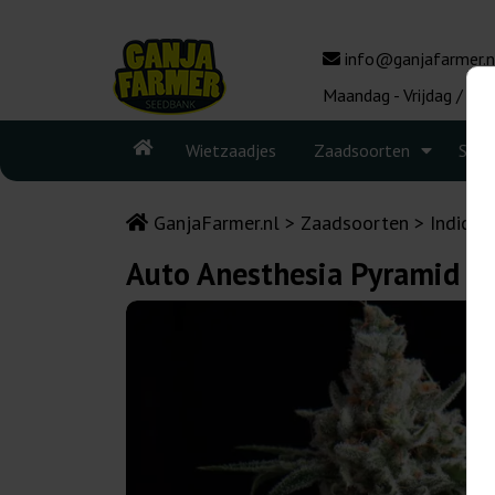
info@ganjafarmer.n
Maandag - Vrijdag / 10:
Wietzaadjes
Zaadsoorten
Seed
GanjaFarmer.nl
Zaadsoorten
Indica 
Auto Anesthesia Pyramid S