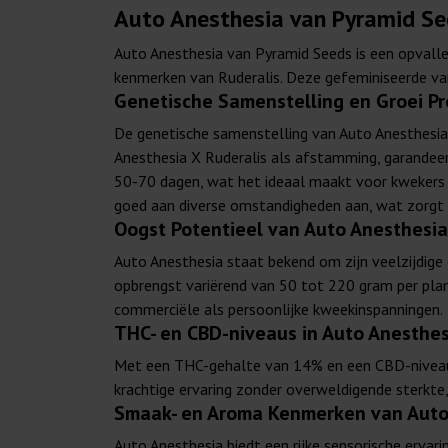
Auto Anesthesia van Pyramid Se
Auto Anesthesia van Pyramid Seeds is een opvalle
kenmerken van Ruderalis. Deze gefeminiseerde vari
Genetische Samenstelling en Groei Pr
De genetische samenstelling van Auto Anesthesia
Anesthesia X Ruderalis als afstamming, garandeer
50-70 dagen, wat het ideaal maakt voor kwekers d
goed aan diverse omstandigheden aan, wat zorgt 
Oogst Potentieel van Auto Anesthesi
Auto Anesthesia staat bekend om zijn veelzijdige
opbrengst variërend van 50 tot 220 gram per pl
commerciële als persoonlijke kweekinspanningen.
THC- en CBD-niveaus in Auto Anesthe
Met een THC-gehalte van 14% en een CBD-niveau 
krachtige ervaring zonder overweldigende sterkte,
Smaak- en Aroma Kenmerken van Auto
Auto Anesthesia biedt een rijke sensorische ervar