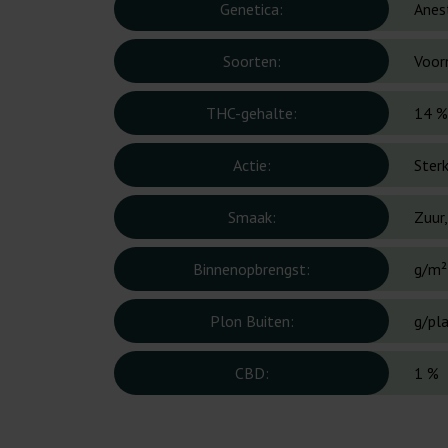
Genetica:
Anes
Soorten:
Voor
THC-gehalte:
14 %
Actie:
Ster
Smaak:
Zuur
Binnenopbrengst:
g/m²
Plon Buiten:
g/pl
CBD:
1 %