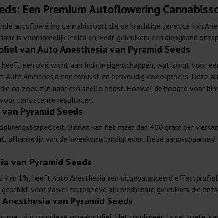
eds: Een Premium Autoflowering Cannabiss
nde autoflowering cannabissoort die de krachtige genetica van An
ant is voornamelijk Indica en biedt gebruikers een diepgaand onts
ofiel van Auto Anesthesia van Pyramid Seeds
 heeft een overwicht aan Indica-eigenschappen, wat zorgt voor e
t Auto Anesthesia een robuust en eenvoudig kweekproces. Deze autof
ie op zoek zijn naar een snelle oogst. Hoewel de hoogte voor binne
voor consistente resultaten.
a van Pyramid Seeds
 opbrengstcapaciteit. Binnen kan het meer dan 400 gram per vierka
ant, afhankelijk van de kweekomstandigheden. Deze aanpasbaarhei
sia van Pyramid Seeds
van 1%, heeft Auto Anesthesia een uitgebalanceerd effectprofiel
 geschikt voor zowel recreatieve als medicinale gebruikers die onts
 Anesthesia van Pyramid Seeds
ing met zijn complexe smaakprofiel. Het combineert zure, zoete, sa