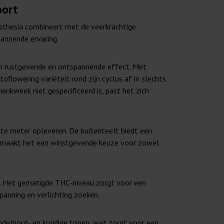
oort
esthesia combineert met de veerkrachtige
pannende ervaring.
en rustgevende en ontspannende effect. Met
lowering variëteit rond zijn cyclus af in slechts
nkweek niet gespecificeerd is, past het zich
nte meter opleveren. De buitenteelt biedt een
d maakt het een winstgevende keuze voor zowel
. Het gematigde THC-niveau zorgt voor een
panning en verlichting zoeken.
ndelhout- en kruidige tonen, wat zorgt voor een