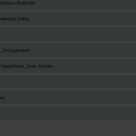
thesia x Ruderalis
namelijk Indica
k, Ontspannend
, Sandelhout, Zoet, Kruiden
ant