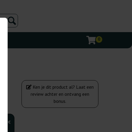
0
Ken je dit product al? Laat een
review achter en ontvang een
bonus.
,00 €