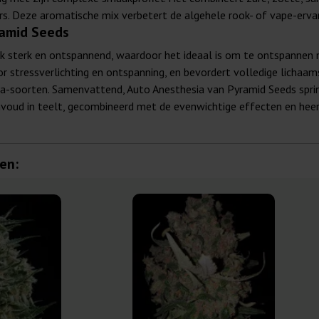
rs. Deze aromatische mix verbetert de algehele rook- of vape-ervar
ramid Seeds
k sterk en ontspannend, waardoor het ideaal is om te ontspannen n
or stressverlichting en ontspanning, en bevordert volledige lichaa
a-soorten. Samenvattend, Auto Anesthesia van Pyramid Seeds sprin
oud in teelt, gecombineerd met de evenwichtige effecten en heer
en: