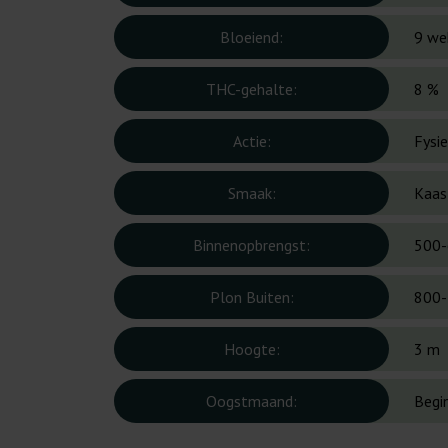
Bloeiend:
9 we
THC-gehalte:
8 %
Actie:
Fysi
Smaak:
Kaas,
Binnenopbrengst:
500-
Plon Buiten:
800-
Hoogte:
3 m
Oogstmaand:
Begi