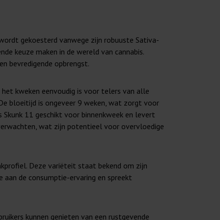
s wordt gekoesterd vanwege zijn robuuste Sativa-
ende keuze maken in de wereld van cannabis.
 en bevredigende opbrengst.
 het kweken eenvoudig is voor telers van alle
De bloeitijd is ongeveer 9 weken, wat zorgt voor
is Skunk 11 geschikt voor binnenkweek en levert
erwachten, wat zijn potentieel voor overvloedige
profiel. Deze variëteit staat bekend om zijn
oe aan de consumptie-ervaring en spreekt
ebruikers kunnen genieten van een rustgevende