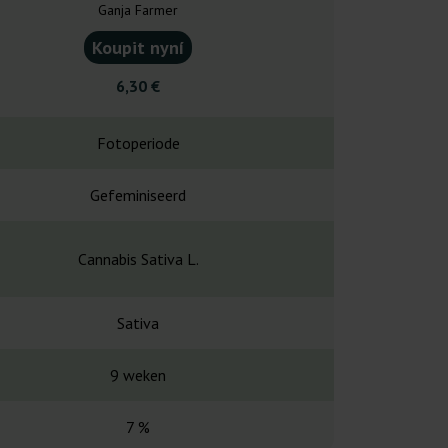
Ganja Farmer
Ganja F
Koupit nyní
Koupit
6,30 €
5,60
Fotoperiode
Fotope
Gefeminiseerd
Gefemin
Cannabis Sativa L.
Ghost Train Ha
Sativa
Sati
9 weken
8-10 w
7 %
28-3