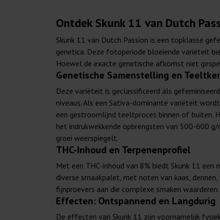
Ontdek Skunk 11 van Dutch Pass
Skunk 11 van Dutch Passion is een topklasse gefe
genetica. Deze fotoperiode bloeiende variëteit b
Hoewel de exacte genetische afkomst niet gespeci
Genetische Samenstelling en Teeltk
Deze variëteit is geclassificeerd als gefeminisee
niveaus. Als een Sativa-dominante variëteit word
een gestroomlijnd teeltproces binnen of buiten. H
het indrukwekkende opbrengsten van 500-600 g/m²
groei weerspiegelt.
THC-Inhoud en Terpenenprofiel
Met een THC-inhoud van 8% biedt Skunk 11 een mil
diverse smaakpalet, met noten van kaas, dennen, 
fijnproevers aan die complexe smaken waarderen.
Effecten: Ontspannend en Langdurig
De effecten van Skunk 11 zijn voornamelijk fysie