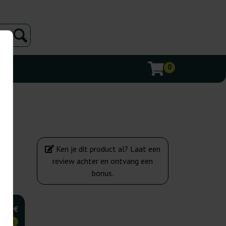
0
Ken je dit product al? Laat een
review achter en ontvang een
bonus.
,50 €
KOPER