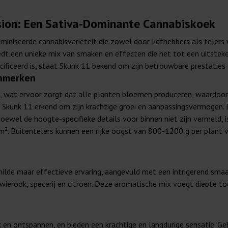
ion: Een Sativa-Dominante Cannabiskoek
miniseerde cannabisvariëteit die zowel door liefhebbers als teler
iedt een unieke mix van smaken en effecten die het tot een uitstek
ficeerd is, staat Skunk 11 bekend om zijn betrouwbare prestaties
enmerken
rd, wat ervoor zorgt dat alle planten bloemen produceren, waardoor
t Skunk 11 erkend om zijn krachtige groei en aanpassingsvermogen. 
oewel de hoogte-specifieke details voor binnen niet zijn vermeld, 
. Buitentelers kunnen een rijke oogst van 800-1200 g per plant v
de maar effectieve ervaring, aangevuld met een intrigerend smaak
wierook, specerij en citroen. Deze aromatische mix voegt diepte t
k en ontspannen, en bieden een krachtige en langdurige sensatie. G