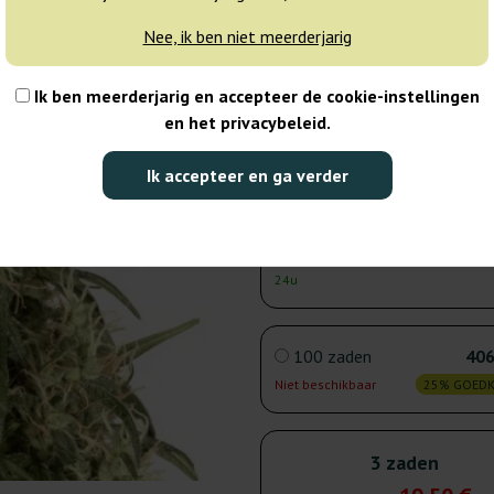
24u
Nee, ik ben niet meerderjarig
5 zaden
30
Ik ben meerderjarig en accepteer de cookie-instellingen
en het privacybeleid.
Verzonden binnen
25% GOED
3-7 dagen
Ik accepteer en ga verder
10 zaden
47
Verzonden binnen
25% GOED
24u
100 zaden
406
Niet beschikbaar
25% GOED
3 zaden