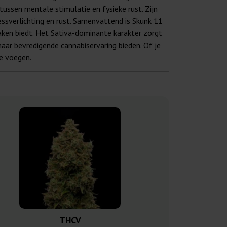
tussen mentale stimulatie en fysieke rust. Zijn
essverlichting en rust. Samenvattend is Skunk 11
ken biedt. Het Sativa-dominante karakter zorgt
aar bevredigende cannabiservaring bieden. Of je
te voegen.
THCV
Ghost Tra