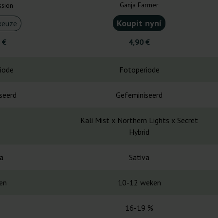
Ganja Farmer
ssion
Koupit nyní
keuze
 €
4,90 €
iode
Fotoperiode
seerd
Gefeminiseerd
Kali Mist x Northern Lights x Secret
Hybrid
a
Sativa
en
10-12 weken
16-19 %