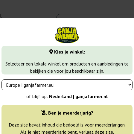
l
00 - 16:00
banks
Wiet soorten
Meer
Kies je winkel:
Skunk 11
Selecteer een lokale winkel om producten en aanbiedingen te
bekijken die voor jou beschikbaar zijn.
Breeder:
Dutch Passion
of blijf op:
Nederland | ganjafarmer.nl
Originele verpakking:
Ben je meerderjarig?
3 zaden
19
Deze site bevat inhoud die bedoeld is voor meerderjarigen.
Als je niet meerderjarig bent, verlaat deze site.
Verzonden binnen
25% GOED