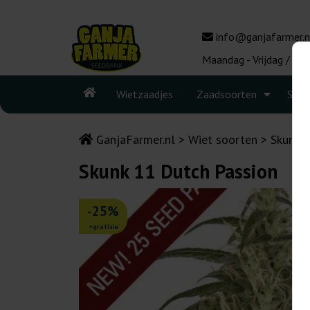
info@ganjafarmer.n
Maandag - Vrijdag / 10:
Wietzaadjes
Zaadsoorten
Seed
GanjaFarmer.nl
Wiet soorten
Skunk
Skunk 11 Dutch Passion
-25%
+gratisie