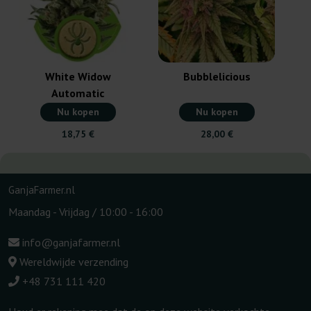
White Widow
Bubblelicious
Automatic
Nu kopen
Nu kopen
18,75 €
28,00 €
GanjaFarmer.nl
Maandag - Vrijdag / 10:00 - 16:00
info@ganjafarmer.nl
Wereldwijde verzending
+48 731 111 420