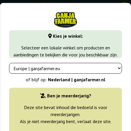
0
GanjaFarmer.nl
Wiet soorten
Trainwreck
Trainwreck
Kies je winkel:
Trainwreck Green House Seeds
Selecteer een lokale winkel om producten en
aanbiedingen te bekijken die voor jou beschikbaar zijn.
-25%
+gratisie
of blijf op:
Nederland | ganjafarmer.nl
Ben je meerderjarig?
Deze site bevat inhoud die bedoeld is voor
meerderjarigen.
Als je niet meerderjarig bent, verlaat deze site.