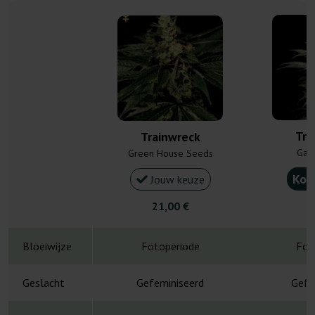
Tra
Trainwreck
Gan
Green House Seeds
Kou
Jouw keuze
21,00 €
4
Bloeiwijze
Fotoperiode
Fot
Geslacht
Gefeminiseerd
Gefe