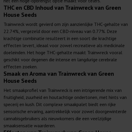
het een hoge-opbrengst optie maakt voor telers.
THC en CBD Inhoud van Trainwreck van Green
House Seeds
Trainwreck wordt gevierd om zijn aanzienlijke THC-gehalte van
22.74%, vergezeld door een CBD-niveau van 0.77%. Deze
krachtige combinatie resulteert in een soort die krachtige
effecten levert, ideaal voor zowel recreatieve als medicinale
doeleinden. Het hoge THC-gehalte maakt Trainwreck vooral
geschikt voor degenen die intense en langdurige cerebrale
effecten zoeken.
Smaak en Aroma van Trainwreck van Green
House Seeds
Het smaakprofiel van Trainwreck is een intrigerende mix van
fruitigheid, zuurheid en houtachtige ondertonen, met hints van
specerij en kush. Dit complexe smaakpalet biedt een rijke
sensorische ervaring, aantrekkelijk voor zowel doorgewinterde
cannabisgebruikers als nieuwkomers die een veelzijdige
smaaksensatie waarderen.