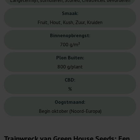
Langetermijn, stimuleren, Stoned, Creativiteit bevorderen
Smaak:
Fruit, Hout, Kush, Zuur, Kruiden
Binnenopbrengst:
700 g/m²
Plon Buiten:
800 g/plant
CBD:
%
Oogstmaand:
Begin oktober (Noord-Europa)
Trainwreck van Green House Seeds: Een