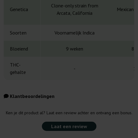
Clone-only strain from
Genetica
Mexican x
Arcata, California
Soorten
Voornamelijk Indica
S
Bloeiend
9 weken
8-
THC-
-
1
gehalte
Klantbeoordelingen
Ken je dit product al? Laat een review achter en ontvang een bonus.
Laat een review