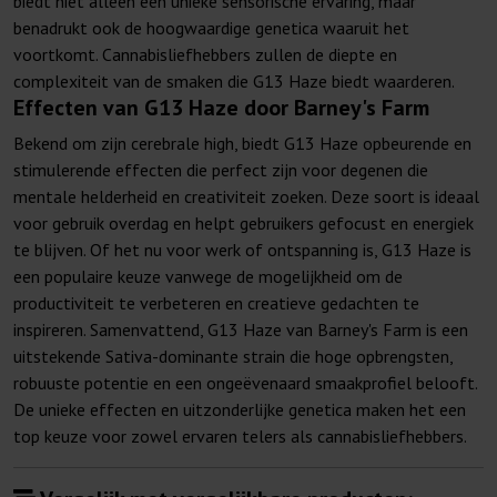
biedt niet alleen een unieke sensorische ervaring, maar
benadrukt ook de hoogwaardige genetica waaruit het
voortkomt. Cannabisliefhebbers zullen de diepte en
complexiteit van de smaken die G13 Haze biedt waarderen.
Effecten van G13 Haze door Barney's Farm
Bekend om zijn cerebrale high, biedt G13 Haze opbeurende en
stimulerende effecten die perfect zijn voor degenen die
mentale helderheid en creativiteit zoeken. Deze soort is ideaal
voor gebruik overdag en helpt gebruikers gefocust en energiek
te blijven. Of het nu voor werk of ontspanning is, G13 Haze is
een populaire keuze vanwege de mogelijkheid om de
productiviteit te verbeteren en creatieve gedachten te
inspireren. Samenvattend, G13 Haze van Barney's Farm is een
uitstekende Sativa-dominante strain die hoge opbrengsten,
robuuste potentie en een ongeëvenaard smaakprofiel belooft.
De unieke effecten en uitzonderlijke genetica maken het een
top keuze voor zowel ervaren telers als cannabisliefhebbers.