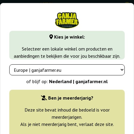
0
GanjaFarmer.nl
Wiet soorten
Haze
G13 Haze
Kies je winkel:
G13 Haze Barney's Farm
Selecteer een lokale winkel om producten en
aanbiedingen te bekijken die voor jou beschikbaar zijn.
-25%
+gratisie
of blijf op:
Nederland | ganjafarmer.nl
Ben je meerderjarig?
Deze site bevat inhoud die bedoeld is voor
meerderjarigen.
Als je niet meerderjarig bent, verlaat deze site.