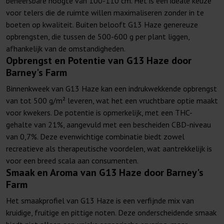
beheersbare hoogte van 100-110 cm. Het is een ideale keuze
voor telers die de ruimte willen maximaliseren zonder in te
boeten op kwaliteit. Buiten belooft G13 Haze genereuze
opbrengsten, die tussen de 500-600 g per plant liggen,
afhankelijk van de omstandigheden.
Opbrengst en Potentie van G13 Haze door
Barney's Farm
Binnenkweek van G13 Haze kan een indrukwekkende opbrengst
van tot 500 g/m² leveren, wat het een vruchtbare optie maakt
voor kwekers. De potentie is opmerkelijk, met een THC-
gehalte van 21%, aangevuld met een bescheiden CBD-niveau
van 0,7%. Deze evenwichtige combinatie biedt zowel
recreatieve als therapeutische voordelen, wat aantrekkelijk is
voor een breed scala aan consumenten.
Smaak en Aroma van G13 Haze door Barney's
Farm
Het smaakprofiel van G13 Haze is een verfijnde mix van
kruidige, fruitige en pittige noten. Deze onderscheidende smaak