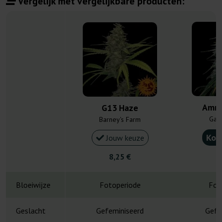
Vergelijk met vergelijkbare producten:
Amne
G13 Haze
Gan
Barney's Farm
Kou
Jouw keuze
8,25 €
4
Bloeiwijze
Fotoperiode
Fot
Geslacht
Gefeminiseerd
Gefe