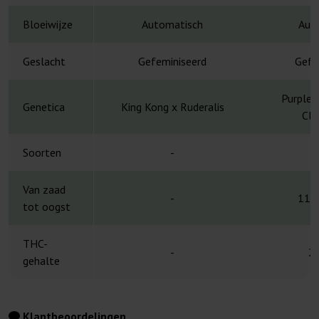
Bloeiwijze
Automatisch
Aut
Geslacht
Gefeminiseerd
Gefe
Purple 
Genetica
King Kong x Ruderalis
Cle
Soorten
-
H
Van zaad
-
11-
tot oogst
THC-
-
2
gehalte
Klantbeoordelingen