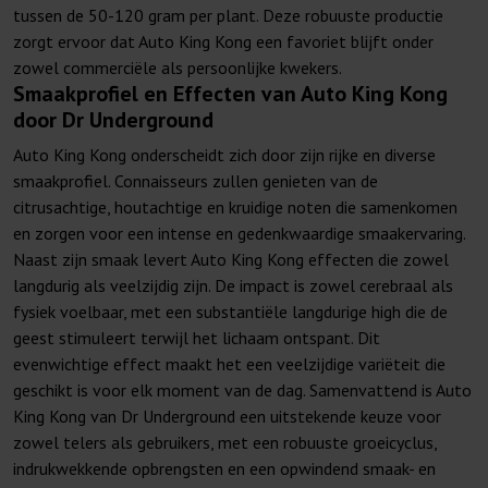
tussen de 50-120 gram per plant. Deze robuuste productie
zorgt ervoor dat Auto King Kong een favoriet blijft onder
zowel commerciële als persoonlijke kwekers.
Smaakprofiel en Effecten van Auto King Kong
door Dr Underground
Auto King Kong onderscheidt zich door zijn rijke en diverse
smaakprofiel. Connaisseurs zullen genieten van de
citrusachtige, houtachtige en kruidige noten die samenkomen
en zorgen voor een intense en gedenkwaardige smaakervaring.
Naast zijn smaak levert Auto King Kong effecten die zowel
langdurig als veelzijdig zijn. De impact is zowel cerebraal als
fysiek voelbaar, met een substantiële langdurige high die de
geest stimuleert terwijl het lichaam ontspant. Dit
evenwichtige effect maakt het een veelzijdige variëteit die
geschikt is voor elk moment van de dag. Samenvattend is Auto
King Kong van Dr Underground een uitstekende keuze voor
zowel telers als gebruikers, met een robuuste groeicyclus,
indrukwekkende opbrengsten en een opwindend smaak- en