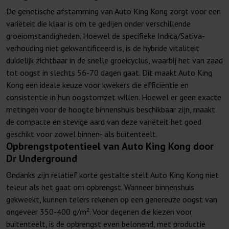
De genetische afstamming van Auto King Kong zorgt voor een
variëteit die klaar is om te gedijen onder verschillende
groeiomstandigheden. Hoewel de specifieke Indica/Sativa-
verhouding niet gekwantificeerd is, is de hybride vitaliteit
duidelijk zichtbaar in de snelle groeicyclus, waarbij het van zaad
tot oogst in slechts 56-70 dagen gaat. Dit maakt Auto King
Kong een ideale keuze voor kwekers die efficiëntie en
consistentie in hun oogstomzet willen. Hoewel er geen exacte
metingen voor de hoogte binnenshuis beschikbaar zijn, maakt
de compacte en stevige aard van deze variëteit het goed
geschikt voor zowel binnen- als buitenteelt.
Opbrengstpotentieel van Auto King Kong door
Dr Underground
Ondanks zijn relatief korte gestalte stelt Auto King Kong niet
teleur als het gaat om opbrengst. Wanneer binnenshuis
gekweekt, kunnen telers rekenen op een genereuze oogst van
ongeveer 350-400 g/m². Voor degenen die kiezen voor
buitenteelt, is de opbrengst even belonend, met productie