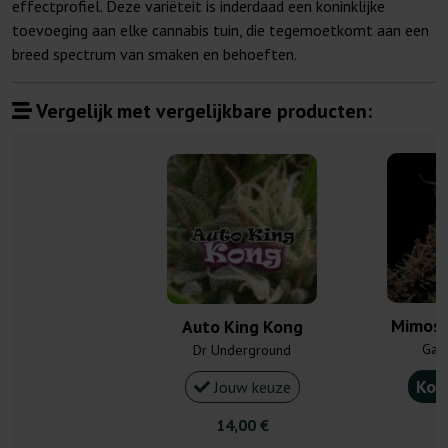
effectprofiel. Deze variëteit is inderdaad een koninklijke
toevoeging aan elke cannabis tuin, die tegemoetkomt aan een
breed spectrum van smaken en behoeften.
Vergelijk met vergelijkbare producten:
Mimosa
Auto King Kong
Gan
Dr Underground
Kou
Jouw keuze
14,00 €
4